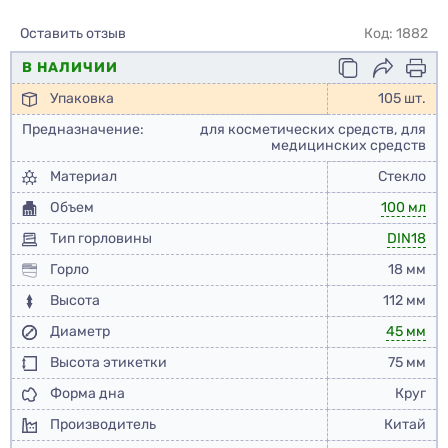
Оставить отзыв
Код: 1882
В НАЛИЧИИ
Упаковка
105 шт.
Предназначение:
для косметических средств, для
медицинских средств
Материал
Стекло
Объем
100 мл
Тип горловины
DIN18
Горло
18 мм
Высота
112 мм
Диаметр
45 мм
Высота этикетки
75 мм
Форма дна
Круг
Производитель
Китай