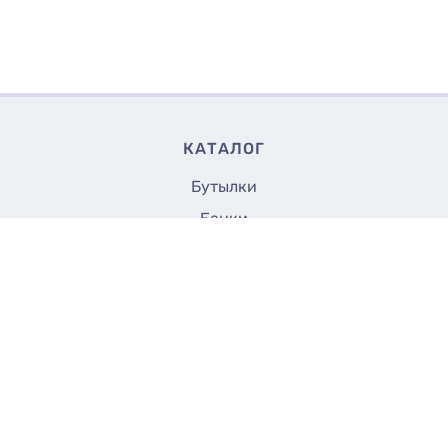
КАТАЛОГ
Бутылки
Банки
Флаконы
35
Купить
₴/шт
Крышки и насадки
Аксессуары
Укупорщики
Все до 5 грн.
СТРАНИЦЫ
Доставка