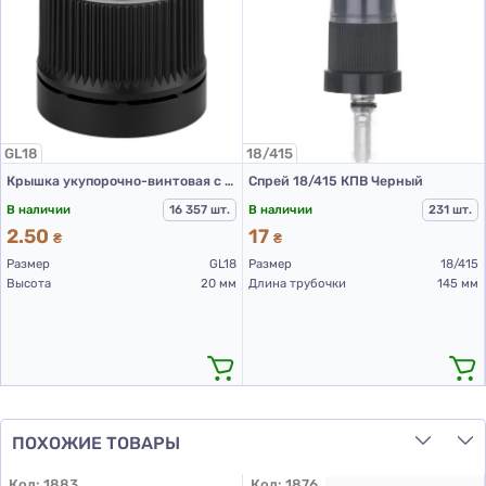
GL18
18/415
Крышка укупорочно-винтовая с контролем первого вскрытия тип 1.4к черная
Спрей 18/415 КПВ Черный
В наличии
16 357 шт.
В наличии
231 шт.
2.50
17
₴
₴
Размер
GL18
Размер
18/415
Высота
20 мм
Длина трубочки
145 мм
ПОХОЖИЕ ТОВАРЫ
Код:
1883
Код:
1876