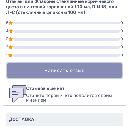
Отзывы для Флаконы стеклянные коричневого
цвета с винтовой горловиной 100 мл, DIN 18, для
Л-С (стеклянные флаконы 100 мл)
5
0
4
0
3
0
2
0
1
0
Написать отзыв
Для того, чтобы оставить оценку, пожалуйста
Написать озыв
авторизуйтесь
или
войдите
Отзывов еще нет
Станьте первым, кто поделится своим
Оценить товар
мнением!
ДОСТАВКА