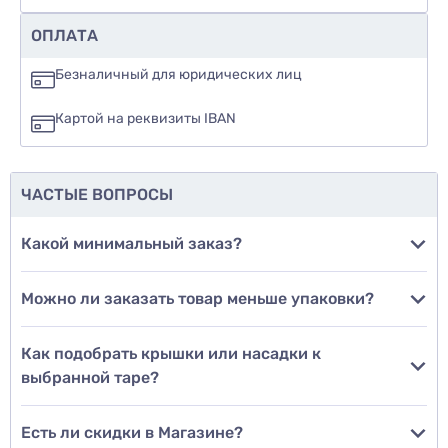
Рекомендуете ли вы этот товар
ОПЛАТА
да
Безналичный для юридических лиц
нет
Картой на реквизиты IBAN
еще не знаю
ЧАСТЫЕ ВОПРОСЫ
Добавить фото
Какой минимальный заказ?
Можно ли заказать товар меньше упаковки?
Добавить отзыв
Как подобрать крышки или насадки к
выбранной таре?
Есть ли скидки в Магазине?