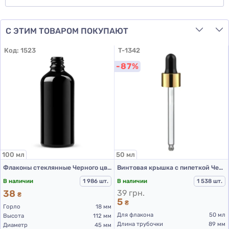
С ЭТИМ ТОВАРОМ ПОКУПАЮТ
Код:
1523
T-1342
-87%
100 мл
50 мл
Флаконы стеклянные Черного цвета с винтовой горловиной 100 мл, DIN 18, для Л-П (стеклянный флакон 100 мл)
Винтовая крышка с пипеткой Черно-Золотистого цвета PCD002B-50 мл
В наличии
1 986 шт.
В наличии
1 538 шт.
38
39 грн.
₴
5
₴
Горло
18 мм
Для флакона
50 мл
Высота
112 мм
Длина трубочки
89 мм
Диаметр
45 мм