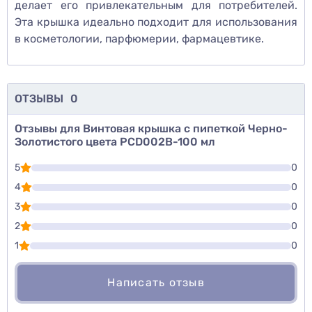
делает его привлекательным для потребителей.
Эта крышка идеально подходит для использования
в косметологии, парфюмерии, фармацевтике.
ОТЗЫВЫ
0
Отзывы для Винтовая крышка с пипеткой Черно-
Золотистого цвета PCD002B-100 мл
5
0
4
0
3
0
2
0
1
0
Написать отзыв
Для того, чтобы оставить оценку, пожалуйста
Написать озыв