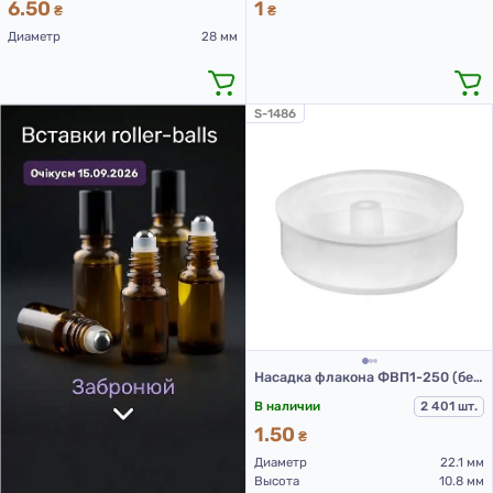
6.50
1
₴
₴
Диаметр
28 мм
S-1486
Насадка флакона ФВП1-250 (белый)
В наличии
2 401 шт.
1.50
₴
Диаметр
22.1 мм
Высота
10.8 мм