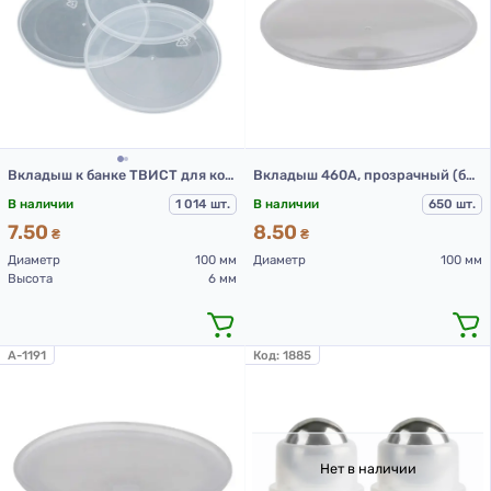
Вкладыш к банке ТВИСТ для косметических средств, прозрачный, ПП
Вкладыш 460А, прозрачный (банка 601А 500 мл и 300 мл)
В наличии
1 014 шт.
В наличии
650 шт.
7.50
8.50
₴
₴
Диаметр
100 мм
Диаметр
100 мм
Высота
6 мм
A-1191
Код:
1885
Нет в наличии