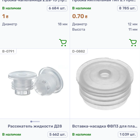
В наличии
6 684 шт.
В наличии
8 785 шт.
1
0.70
₴
₴
Диаметр
18 мм
Диаметр
12 мм
Высота
11 мм
B-0791
D-0882
Рассекатель жидкости Д28
Вставка-насадка ФВП3 для пластиковых флаконов
В наличии
5 662 шт.
В наличии
1 039 шт.