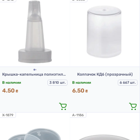
Крышка-капельница полиэтиленовая вертикальная типа КППВ-1-20
Колпачок КД6 (прозрачный)
В наличии
3 810 шт.
В наличии
6 667 шт.
4.50
6.50
₴
₴
X-1879
A-1186