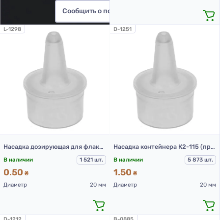
Сообщить о поступлении
L-1298
D-1251
Насадка дозирующая для флаконов ФПН-10-3, ФПН-15, ФПН-30-1, ФПН-50-1, ФПН-100-1, ФПН-100, Прозрачная
Насадка контейнера К2-115 (прозрачный)
В наличии
1 521 шт.
В наличии
5 873 шт.
0.50
1.50
₴
₴
Диаметр
20 мм
Диаметр
20 мм
D-1212
B-0885