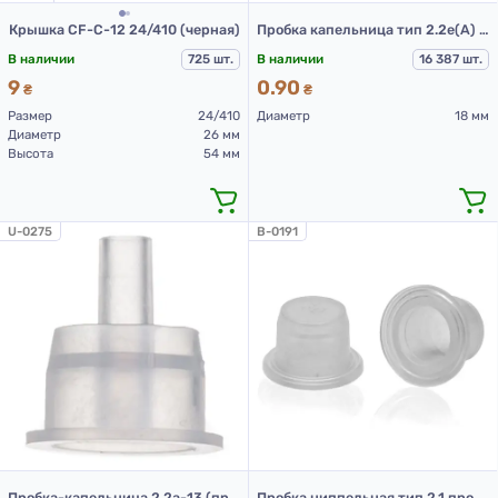
Крышка CF-C-12 24/410 (черная)
Пробка капельница тип 2.2е(А) прозрачная
В наличии
725 шт.
В наличии
16 387 шт.
9
0.90
₴
₴
Размер
24/410
Диаметр
18 мм
Диаметр
26 мм
Высота
54 мм
U-0275
B-0191
Пробка-капельница 2.2а-13 (прозрачный)
Пробка ниппельная тип 2.1 прозрачная