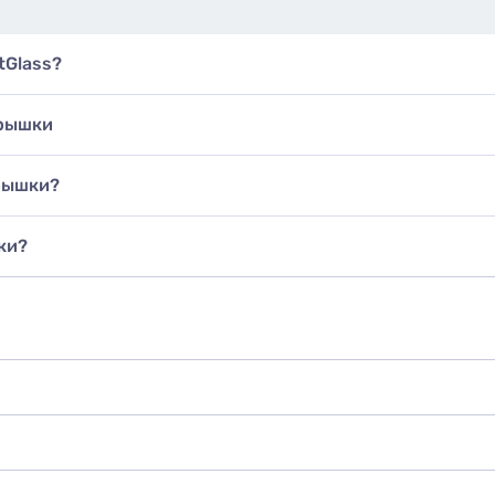
tGlass?
крышки
рышки?
ки?