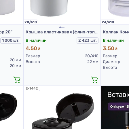
24/410
20/410
op 20"
Крышка пластиковая (флип-топ) SM-FC-21 20/410 (белый)
В наличии
1 000 шт.
В наличии
2 423 шт.
3.50
4.50
₴
₴
Размер
Размер
20/410
20 мм
Диаметр
Высота
22 мм
20 мм
Высота
E-1442