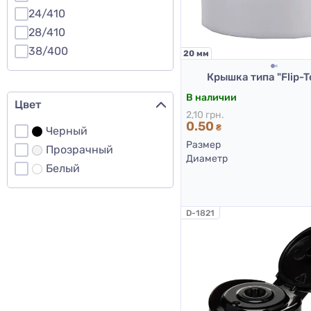
24/410
28/410
38/400
20 мм
Крышка типа "Flip-T
В наличии
Цвет
2,10 грн.
0.50
₴
Черный
Размер
Прозрачный
Диаметр
Белый
D-1821