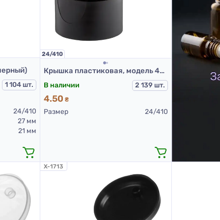
24/410
черный)
Крышка пластиковая, модель 403В, 24/410, гладкая, Черная
1 104 шт.
В наличии
2 139 шт.
4.50
₴
24/410
Размер
24/410
27 мм
21 мм
X-1713