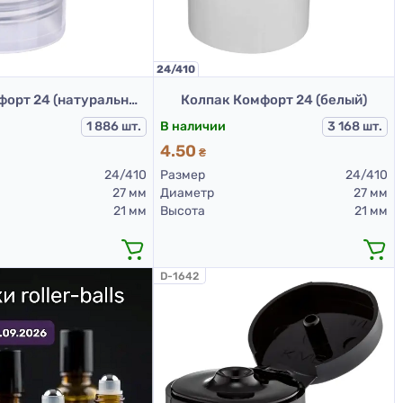
24/410
Колпак Комфорт 24 (натуральный)
Колпак Комфорт 24 (белый)
1 886 шт.
В наличии
3 168 шт.
4.50
₴
24/410
Размер
24/410
27 мм
Диаметр
27 мм
21 мм
Высота
21 мм
D-1642