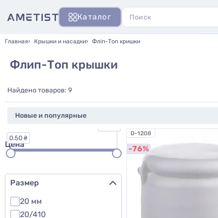
Каталог
Главная
Крышки и насадки
Фліп-Топ кришки
Флип-Топ крышки
Найдено товаров: 9
5.50 ₴
D-1208
0.50 ₴
Цена
-76%
Размер
20 мм
20/410