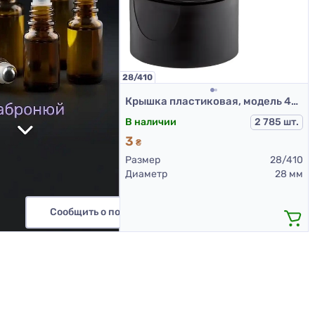
28/410
Крышка пластиковая, модель 403С, 28/410, гладкая, Черная
В наличии
2 785 шт.
3
₴
Размер
28/410
Диаметр
28 мм
Сообщить о поступлении