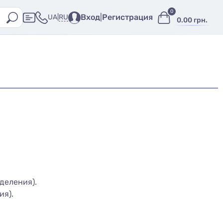
0
Вход
|
Регистрация
RU
UA
|
0.00 грн.
деления).
ия).