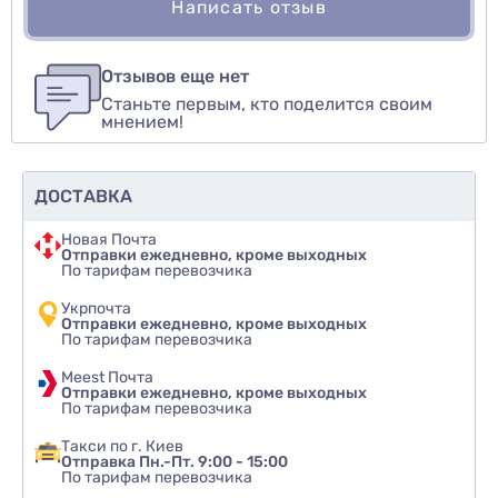
Написать отзыв
Для того, чтобы оставить оценку, пожалуйста
Написать озыв
авторизуйтесь
или
войдите
Отзывов еще нет
Станьте первым, кто поделится своим
Оценить товар
мнением!
ДОСТАВКА
Новая Почта
Отправки ежедневно, кроме выходных
По тарифам перевозчика
Укрпочта
Отправки ежедневно, кроме выходных
По тарифам перевозчика
Meest Почта
Отправки ежедневно, кроме выходных
По тарифам перевозчика
Такси по г. Киев
Отправка Пн.-Пт. 9:00 - 15:00
По тарифам перевозчика