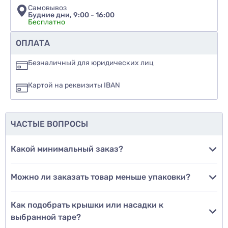
Самовывоз
Будние дни, 9:00 - 16:00
Бесплатно
Рекомендуете ли вы этот товар
ОПЛАТА
да
Безналичный для юридических лиц
нет
Картой на реквизиты IBAN
еще не знаю
ЧАСТЫЕ ВОПРОСЫ
Добавить фото
Какой минимальный заказ?
Можно ли заказать товар меньше упаковки?
Добавить отзыв
Как подобрать крышки или насадки к
выбранной таре?