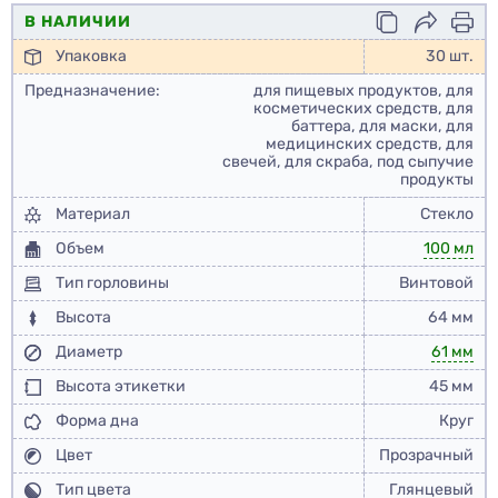
В НАЛИЧИИ
Упаковка
30 шт.
Предназначение:
для пищевых продуктов, для
косметических средств, для
баттера, для маски, для
медицинских средств, для
свечей, для скраба, под сыпучие
продукты
Материал
Стекло
Объем
100 мл
Тип горловины
Винтовой
Высота
64 мм
Диаметр
61 мм
Высота этикетки
45 мм
Форма дна
Круг
Цвет
Прозрачный
Тип цвета
Глянцевый