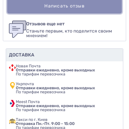
Написать отзыв
Для того, чтобы оставить оценку, пожалуйста
Написать озыв
авторизуйтесь
или
войдите
Отзывов еще нет
Станьте первым, кто поделится своим
Оценить товар
мнением!
ДОСТАВКА
Новая Почта
Отправки ежедневно, кроме выходных
По тарифам перевозчика
Укрпочта
Отправки ежедневно, кроме выходных
По тарифам перевозчика
Meest Почта
Отправки ежедневно, кроме выходных
По тарифам перевозчика
Такси по г. Киев
Отправка Пн.-Пт. 9:00 - 15:00
По тарифам перевозчика