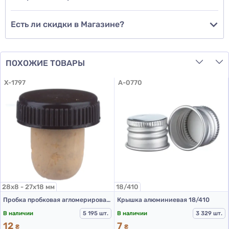
Есть ли скидки в Магазине?
ПОХОЖИЕ ТОВАРЫ
X-1797
A-0770
28х8 - 27х18 мм
18/410
Пробка пробковая агломерированная коньячная размер 28*8+27*18 мм FINE с пластиковым черным колпачком
Крышка алюминиевая 18/410
В наличии
5 195 шт.
В наличии
3 329 шт.
12
7
₴
₴