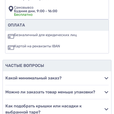
Самовывоз
Будние дни, 9:00 - 16:00
Бесплатно
Рекомендуете ли вы этот товар
ОПЛАТА
да
Безналичный для юридических лиц
нет
Картой на реквизиты IBAN
еще не знаю
ЧАСТЫЕ ВОПРОСЫ
Добавить фото
Какой минимальный заказ?
Можно ли заказать товар меньше упаковки?
Добавить отзыв
Как подобрать крышки или насадки к
выбранной таре?