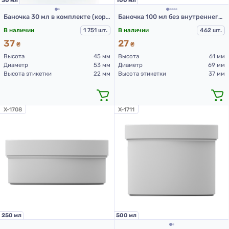
30 мл
100 мл
Баночка 30 мл в комплекте (корпус, крышка, прокладка) черная
Баночка 100 мл без внутреннего контейнера в комплекте (корпус, крышка, прокладка)
В наличии
1 751 шт.
В наличии
462 шт.
37
27
₴
₴
Высота
45 мм
Высота
61 мм
Диаметр
53 мм
Диаметр
69 мм
Высота этикетки
22 мм
Высота этикетки
37 мм
X-1708
X-1711
250 мл
500 мл