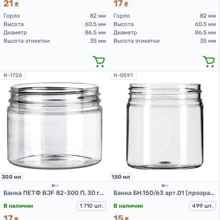
21
17
₴
₴
Горло
82 мм
Горло
82 мм
Высота
60.5 мм
Высота
60.5 мм
Диаметр
86.5 мм
Диаметр
86.5 мм
Высота этикетки
35 мм
Высота этикетки
35 мм
N-1726
H-0591
300 мл
150 мл
Банка ПЕТФ BJF 82-300 П, 30 гр (ПЭТ банки 300 мл)
Банка БН.150/63 арт.01 (прозрачный) (ПЭТ банки 150 мл)
В наличии
1 710 шт.
В наличии
499 шт.
17
15
₴
₴