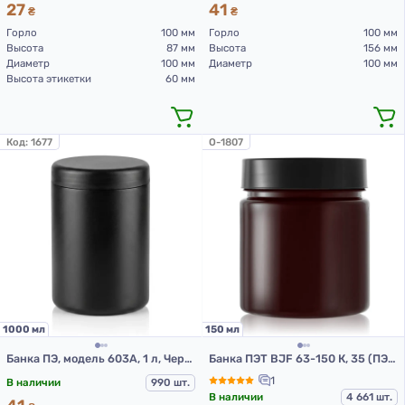
27
41
₴
₴
Горло
100 мм
Горло
100 мм
Высота
87 мм
Высота
156 мм
Диаметр
100 мм
Диаметр
100 мм
Высота этикетки
60 мм
Код:
1677
O-1807
1000 мл
150 мл
Банка ПЭ, модель 603А, 1 л, Черный
Банка ПЭТ BJF 63-150 К, 35 (ПЭТ банки 150 мл)
1
В наличии
990 шт.
В наличии
4 661 шт.