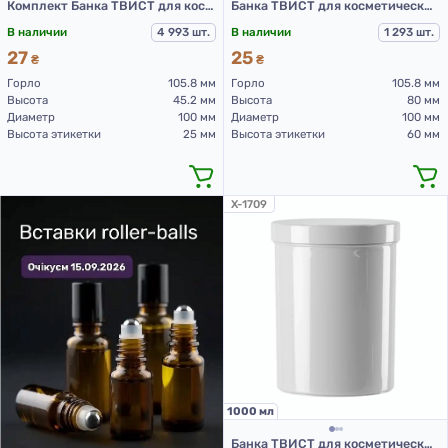
Комплект Банка ТВИСТ для косметических средств, белая, ПП, 0,2 с белой крышкой
Банка ТВИСТ для косметических средств, белая, ПП, 0,5
В наличии
4 993 шт.
В наличии
1 293 шт.
27
25
₴
₴
Горло
105.8 мм
Горло
105.8 мм
Высота
45.2 мм
Высота
80 мм
Диаметр
100 мм
Диаметр
100 мм
Высота этикетки
25 мм
Высота этикетки
60 мм
X-1709
1000 мл
Банка ТВИСТ для косметических средств, белая, ПП, 1,0