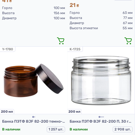
41
₴
21
₴
Горло
100 мм
Горло
63 мм
Высота
156 мм
Высота
77 мм
Диаметр
100 мм
Диаметр
67 мм
Высота этикетки
55 мм
Y-1780
K-1725
200 мл
200 мл
Банка ПЭТФ BJF 82-200 темно-коричневая (шоколад), 30 гр. (ПЭТ банки 200 мл)
Банка ПЭТФ BJF 82-200 П, 30 гр (ПЭТ банки 200 мл)
В наличии
1 257 шт.
В наличии
2 908 шт.