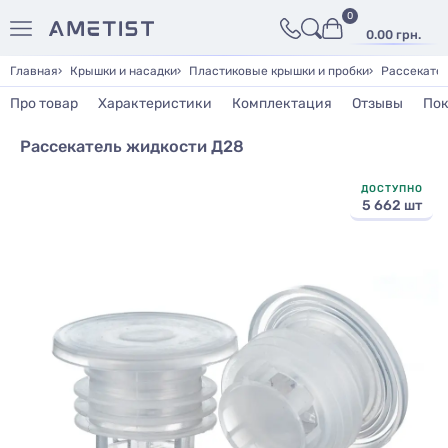
0
0.00 грн.
Главная
Крышки и насадки
Пластиковые крышки и пробки
Рассекате
Про товар
Характеристики
Комплектация
Отзывы
Пок
Рассекатель жидкости Д28
ДОСТУПНО
5 662 шт