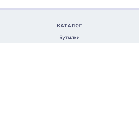
КАТАЛОГ
Бутылки
Банки
6.50
Купить
₴/шт
Флаконы
Крышки и насадки
Аксессуары
Укупорщики
Все до 5 грн.
СТРАНИЦЫ
Доставка
Оплата
Контакты