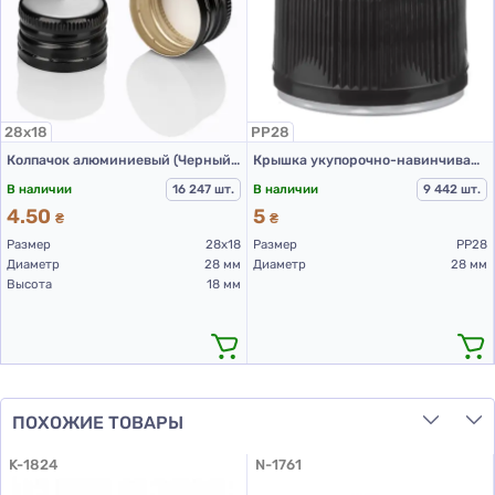
28х18
PP28
Колпачок алюминиевый (Черный с резьбой 28х18 мм)
Крышка укупорочно-навинчивающая с контролем первого открытия тип 1.4Д(Б) 01 Черная
В наличии
16 247 шт.
В наличии
9 442 шт.
4.50
5
₴
₴
Размер
28х18
Размер
PP28
Диаметр
28 мм
Диаметр
28 мм
Высота
18 мм
ПОХОЖИЕ ТОВАРЫ
K-1824
N-1761