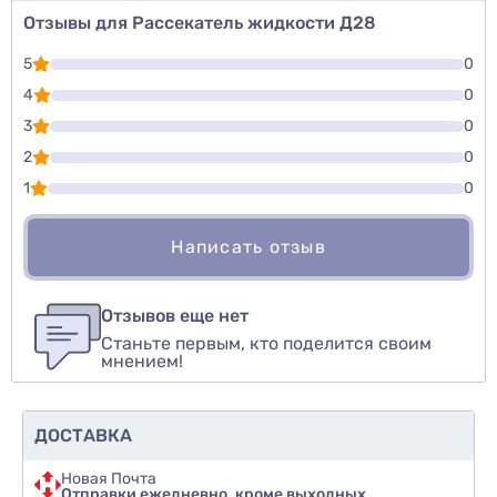
Отзывы для Рассекатель жидкости Д28
5
0
4
0
3
0
2
0
1
0
Написать отзыв
Для того, чтобы оставить оценку, пожалуйста
Написать озыв
авторизуйтесь
или
войдите
Отзывов еще нет
Станьте первым, кто поделится своим
Оценить товар
мнением!
ДОСТАВКА
Новая Почта
Отправки ежедневно, кроме выходных