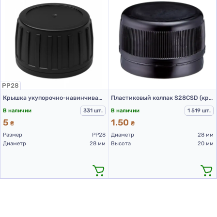
PP28
Крышка укупорочно-навинчивающая с контролем первого открытия тип 1.4Д (Б) (конус) 01 черная
Пластиковый колпак S28CSD (крышка для ПЭТ бутылок 28 мм черная)
В наличии
331 шт.
В наличии
1 519 шт.
5
1.50
₴
₴
Размер
PP28
Диаметр
28 мм
Диаметр
28 мм
Высота
20 мм