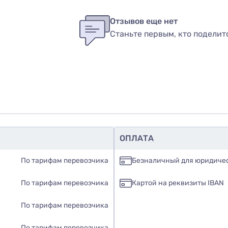
бы оставить оценку, пожалуйста
авторизуйтесь
или
войди
в
Отзывов еще нет
Станьте первым, кто поделит
вар
ОПЛАТА
По тарифам перевозчика
Безналичный для юридиче
По тарифам перевозчика
Картой на реквизиты IBAN
По тарифам перевозчика
По тарифам перевозчика