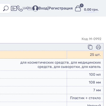
0
Вход
|
Регистрация
RU
UA
|
0.00 грн.
Код: M-0992
25 шт.
для косметических средств, для медицинских
средств, для сыворотки, для капель
100 мл
108 мм
7 мм
Пластик + стекло
Черный