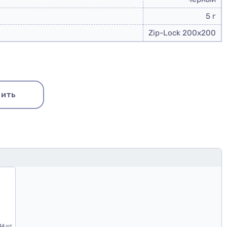
5 г
Zip-Lock 200x200
ить
Ю
44 шт