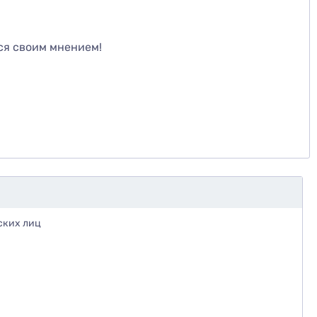
те
ся своим мнением!
ских лиц