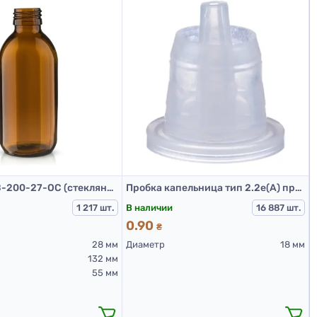
3
Банка БВк-В-200-27-ОС (стеклянные флаконы 200 мл)
Пробка капельница тип 2.2е(А) прозрачная
В наличии
1 217 шт.
16 887 шт.
0.90
₴
28 мм
Диаметр
18 мм
132 мм
55 мм