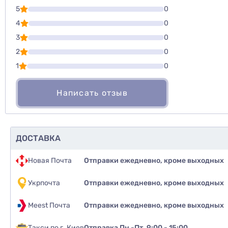
Для того, что
5
0
Написать озы
4
0
3
0
Оценить то
2
0
1
0
Написать отзыв
ДОСТАВКА
Новая Почта
Отправки ежедневно, кроме выходных
Укрпочта
Отправки ежедневно, кроме выходных
Meest Почта
Отправки ежедневно, кроме выходных
Такси по г. Киев
Отправка Пн.-Пт. 9:00 - 15:00