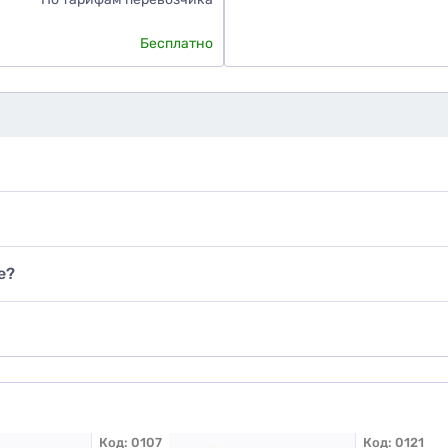
Бесплатно
те ли вы этот товар
знаю
авить фото
е?
обавить отзыв
Код:
0107
Код:
0121