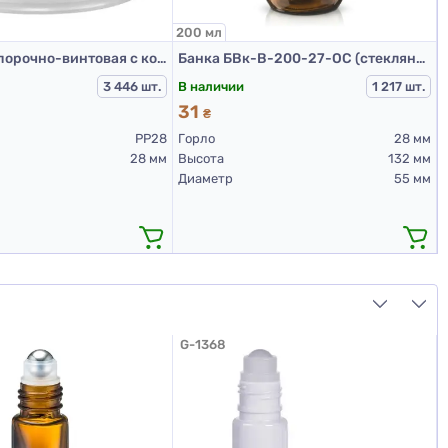
200 мл
1
Крышка укупорочно-винтовая с контролем первого открытия тип 1.4Д(А) 01 белая
Банка БВк-В-200-27-ОС (стеклянные флаконы 200 мл)
В наличии
3 446 шт.
1 217 шт.
31
₴
PP28
Горло
28 мм
28 мм
Высота
132 мм
Диаметр
55 мм
G-1368