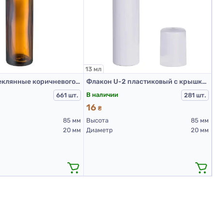
13 мл
Флаконы стеклянные коричневого цвета для косметических средств, 10 мл (металл. шарик, крышка золотого цвета)
Флакон U-2 пластиковый с крышкой (белый с белой крышкой) (флакон-роллер 13 мл)
В наличии
661 шт.
281 шт.
16
₴
85 мм
Высота
85 мм
20 мм
Диаметр
20 мм