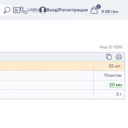
0
Вход
|
Регистрация
RU
UA
|
0.00 грн.
Код: D-1250
25 шт.
Пластик
20 мм
3 г