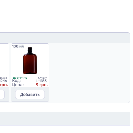
Ю
100 мл
44 шт
431 шт
ДОСТУПНО
Код:
1246
L-1183
 грн.
Цена:
9 грн.
Добавить