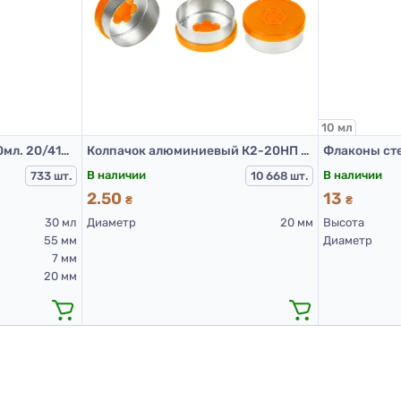
10 мл
Пипетка пластиковая 30мл. 20/410 черная
Колпачок алюминиевый К2-20НП оранж.
В наличии
В наличии
733 шт.
10 668 шт.
2.50
13
₴
₴
30 мл
Диаметр
20 мм
Высота
55 мм
Диаметр
7 мм
20 мм