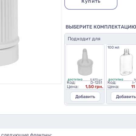
Купить
ВЫБЕРИТЕ КОМПЛЕКТАЦИ
Подходит для
100 мл
5 873 шт
1
ДОСТУПНО
ДОСТУПНО
Код:
Код:
D-1251
I-
Цена:
1,50 грн.
Цена:
11
Добавить
Добавить
о следующие флаконы: