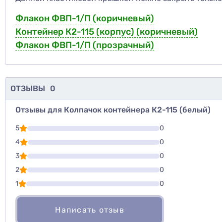
Флакон ФВП-1/П (коричневый)
Контейнер К2-115 (корпус) (коричневый)
Флакон ФВП-1/П (прозрачный)
ОТЗЫВЫ
0
Отзывы для Колпачок контейнера К2-115 (белый)
Для того, что
5
0
Написать озы
4
0
3
0
Оценить то
2
0
1
0
Написать отзыв