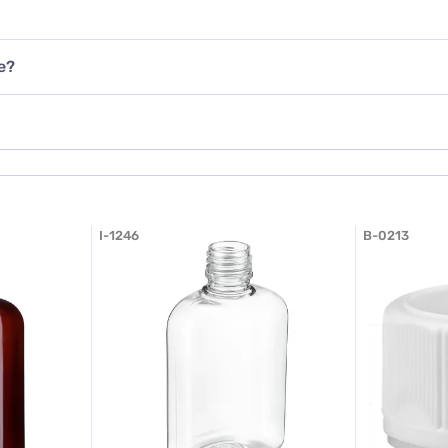
авить фото
е?
обавить отзыв
I-1246
B-0213