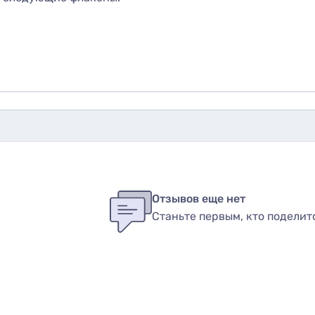
бы оставить оценку, пожалуйста
авторизуйтесь
или
войди
в
Отзывов еще нет
Станьте первым, кто поделит
вар