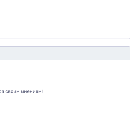
те
ся своим мнением!