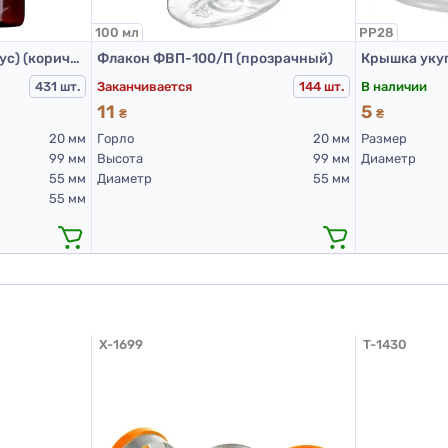
100 мл
PP28
Контейнер К2-115 (корпус) (коричневый)
Флакон ФВП-100/П (прозрачный)
Заканчивается
В наличии
431 шт.
144 шт.
11
5
₴
₴
20 мм
Горло
20 мм
Размер
99 мм
Высота
99 мм
Диаметр
55 мм
Диаметр
55 мм
55 мм
X-1699
T-1430