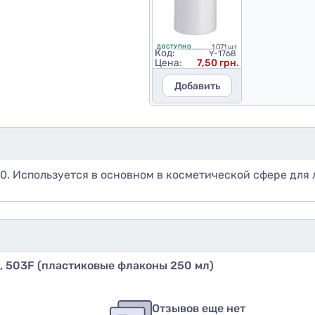
1 071 шт
ДОСТУПНО
Код:
Y-1768
Цена:
7,50 грн.
Добавить
10. Используется в основном в косметической сфере для 
, 503F (пластиковые флаконы 250 мл)
бы оставить оценку, пожалуйста
авторизуйтесь
или
войди
в
Отзывов еще нет