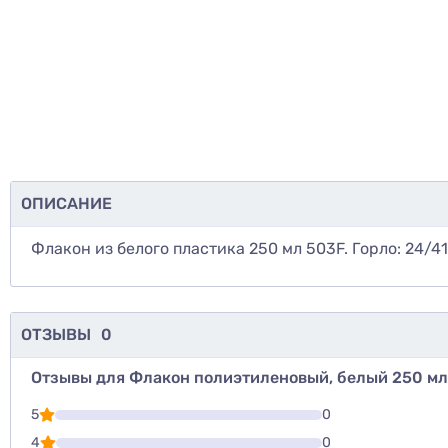
ОПИСАНИЕ
Флакон из белого пластика 250 мл 503F. Горло: 24/4
ОТЗЫВЫ
0
Отзывы для Флакон полиэтиленовый, белый 250 мл
Для того, что
5
0
Написать озы
4
0