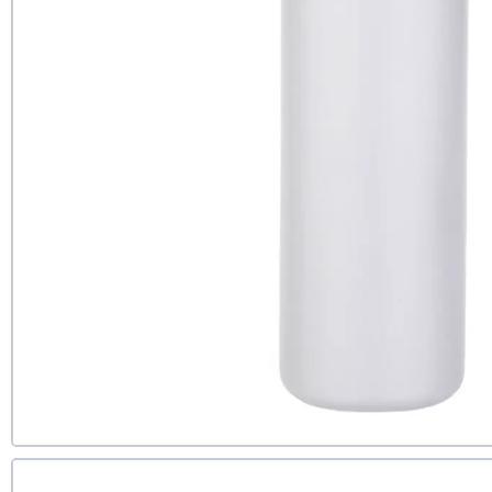
Рекомендуе
да
нет
еще не 
Доб
Д