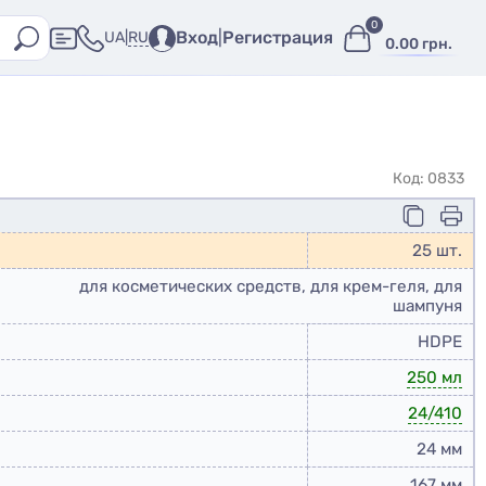
0
Вход
|
Регистрация
RU
UA
|
0.00 грн.
Код: 0833
25 шт.
для косметических средств, для крем-геля, для
шампуня
HDPE
250 мл
24/410
24 мм
167 мм