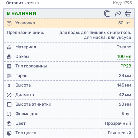
Оставить отзыв
Код: 1795
В НАЛИЧИИ
Упаковка
50 шт.
Предназначение:
для воды, для пищевых напитков,
для масла, для уксуса
Материал
Стекло
Объем
100 мл
Тип горловины
PP28
Горло
28 мм
Высота
145 мм
Диаметр
42 мм
Высота этикетки
60 мм
Форма дна
Круг
Цвет
Прозрачный
Тип цвета
Глянцевый