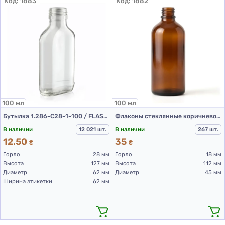
Код:
1883
Код:
1882
100 мл
100 мл
Бутылка 1.286-С28-1-100 / FLASK (стеклянная бутылка 100 мл)
Флаконы стеклянные коричневого цвета с винтовой горловиной 100 мл, DIN 18, для Л-С (стеклянные флаконы 100 мл)
В наличии
12 021 шт.
В наличии
267 шт.
12.50
35
₴
₴
Горло
28 мм
Горло
18 мм
Высота
127 мм
Высота
112 мм
Диаметр
62 мм
Диаметр
45 мм
Ширина этикетки
62 мм