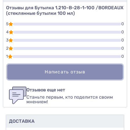
Отзывы для Бутылка 1.210-B-28-1-100 /BORDEAUX
(стеклянные бутылки 100 мл)
5
0
4
0
3
0
2
0
1
0
Написать отзыв
Для того, чтобы оставить оценку, пожалуйста
Написать озыв
авторизуйтесь
или
войдите
Отзывов еще нет
Станьте первым, кто поделится своим
Оценить товар
мнением!
ДОСТАВКА