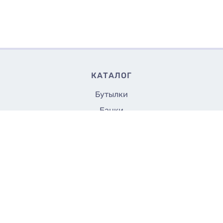
КАТАЛОГ
Бутылки
Банки
Флаконы
15
Купить
₴/шт
Крышки и насадки
Аксессуары
Укупорщики
Все до 5 грн.
СТРАНИЦЫ
Доставка