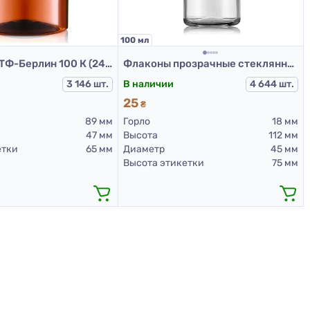
100 мл
Бутылка ПЭТФ-Берлин 100 К (24/410) (д.47)
Флаконы прозрачные стеклянные с винтовой горловиной 100 мл, DIN 18 для Л-С (стеклянный флакон 100 мл)
3 146 шт.
В наличии
4 644 шт.
25
₴
89 мм
Горло
18 мм
47 мм
Высота
112 мм
етки
65 мм
Диаметр
45 мм
Высота этикетки
75 мм