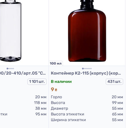
100 мл
Флакон Ф.100/20-410/арт.05 "Стелла" (прозрачный)
Контейнер К2-115 (корпус) (коричневый)
1 101 шт.
В наличии
431 шт.
9
₴
20 мм
Горло
20 мм
118 мм
Высота
99 мм
38 мм
Диаметр
55 мм
етки
95 мм
Высота этикетки
65 мм
Ширина этикетки
55 мм