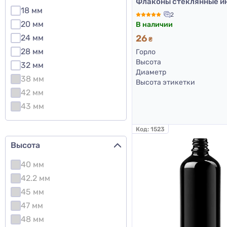
18 мм
2
20 мм
В наличии
24 мм
26
₴
28 мм
Горло
Высота
32 мм
Диаметр
38 мм
Высота этикетки
42 мм
43 мм
Код:
1523
Высота
40 мм
42.2 мм
45 мм
47 мм
48 мм