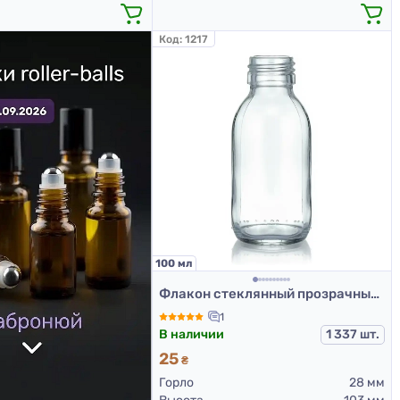
Код:
1217
100 мл
Флакон стеклянный прозрачный (для сиропов), 100 мл ФСМк-100-III (стеклянные флаконы 100 мл)
1
В наличии
1 337 шт.
25
₴
Горло
28 мм