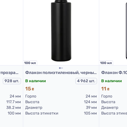
100 мл
100 мл
Флакон ФВП3-100 (полупрозрачный)
Флакон полиэтиленовый, черный 100 мл, 508D (пластиковые флаконы 100 мл)
928 шт.
В наличии
4 962 шт.
В наличии
15
11
₴
₴
24 мм
Горло
24 мм
Горло
117.7 мм
Высота
124 мм
Высота
38.2 мм
Диаметр
39 мм
Диаметр
100 мм
Высота этикетки
105 мм
Высота этик