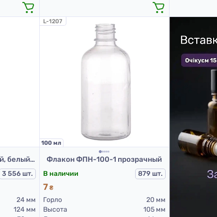
L-1207
100 мл
Флакон полиэтиленовый, белый 100 мл, 508D (пластиковые флаконы 100 мл)
Флакон ФПН-100-1 прозрачный
3 556 шт.
В наличии
879 шт.
7
₴
24 мм
Горло
20 мм
124 мм
Высота
105 мм