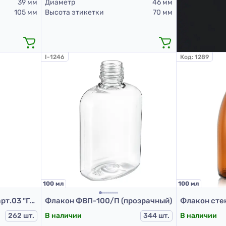
39 мм
Диаметр
46 мм
105 мм
Высота этикетки
70 мм
I-1246
Код:
1289
100 мл
100 мл
Флакон Ф.100/20-410/арт.03 "Глория" (прозрачный)
Флакон ФВП-100/П (прозрачный)
262 шт.
В наличии
344 шт.
В наличии