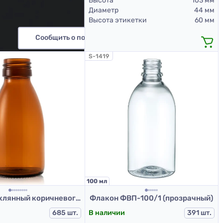
Высота
103 мм
Диаметр
44 мм
Высота этикетки
60 мм
Сообщить о поступлении
S-1419
100 мл
Флакон стеклянный коричневого цвета для сиропов, 100 мл, тип III, для Л-П HP1068/100
Флакон ФВП-100/1 (прозрачный)
685 шт.
В наличии
391 шт.