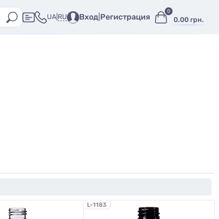
0
Вход
|
Регистрация
RU
UA
|
0.00 грн.
L-1183