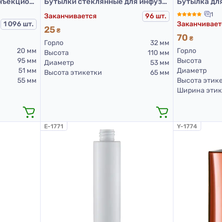
Флаконы стеклянные инъекционные коричневого цвета для Л-П, 100 мл, тип 3 (63 шт. упаковка)
Бутылки стеклянные для инфузионных препаратов прозрачные 100 мл, тип 2
1
Заканчивается
96 шт.
1 096 шт.
Заканчивает
25
₴
70
₴
Горло
32 мм
20 мм
Горло
Высота
110 мм
95 мм
Высота
Диаметр
53 мм
51 мм
Диаметр
Высота этикетки
65 мм
55 мм
Высота этик
Ширина этик
E-1771
Y-1774