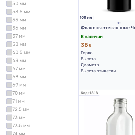
50 мм
53.5 мм
100 мл
55 мм
56 мм
57 мм
В наличии
58 мм
38
₴
60.5 мм
Горло
Высота
63 мм
Диаметр
67 мм
Высота этикетки
68 мм
69 мм
70 мм
Код:
1818
71 мм
72.5 мм
73 мм
73.5 мм
74 мм