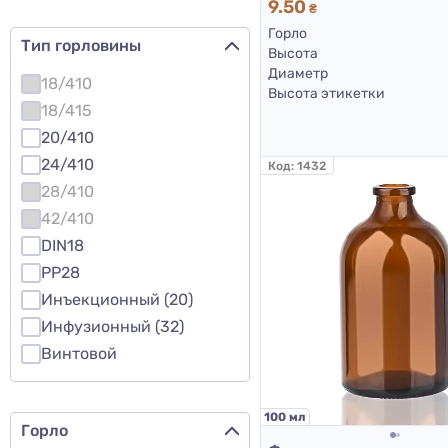
9.50
₴
Горло
Тип горловины
Высота
Диаметр
18/410
Высота этикетки
18/415
20/410
24/410
Код:
1432
28/410
42/410
DIN18
PP28
Инъекционный (20)
Инфузионный (32)
Винтовой
100 мл
Горло