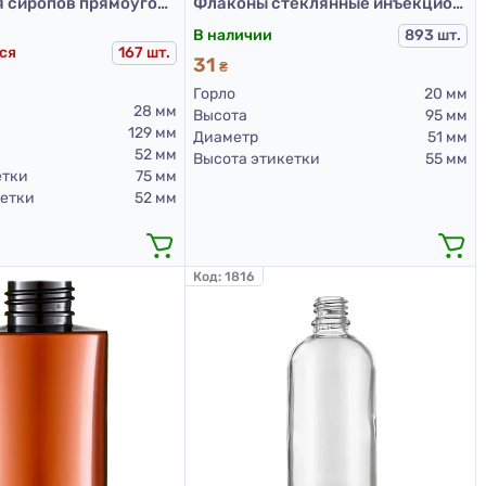
Бутылка для сиропов прямоугольная DIN28, 100 мл
Флаконы стеклянные инъекционные прозрачные для Л-С, 100 мл, тип 2
В наличии
893 шт.
ся
167 шт.
31
₴
Горло
20 мм
28 мм
Высота
95 мм
129 мм
Диаметр
51 мм
52 мм
Высота этикетки
55 мм
етки
75 мм
етки
52 мм
Код:
1816