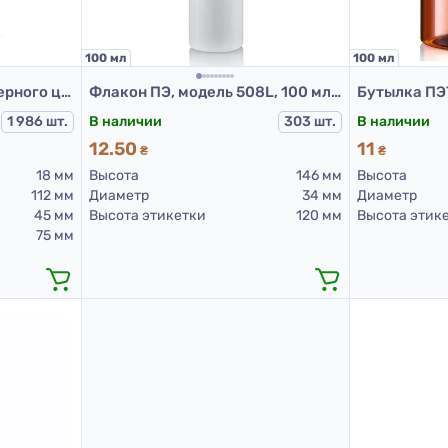
100 мл
100 мл
Флаконы стеклянные Черного цвета с винтовой горловиной 100 мл, DIN 18, для Л-П (стеклянный флакон 100 мл)
Флакон ПЭ, модель 508L, 100 мл, белый (пластиковые флаконы 100 мл)
В наличии
1 986 шт.
В наличии
303 шт.
11
12.50
₴
₴
Высота
18 мм
Высота
146 мм
Диаметр
112 мм
Диаметр
34 мм
Высота этик
45 мм
Высота этикетки
120 мм
75 мм