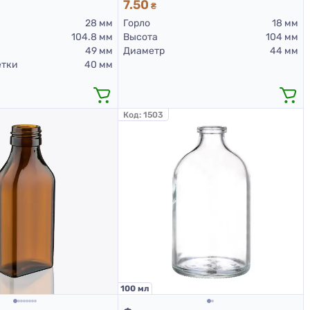
7.50
₴
28 мм
Горло
18 мм
104.8 мм
Высота
104 мм
49 мм
Диаметр
44 мм
етки
40 мм
Код:
1503
100 мл