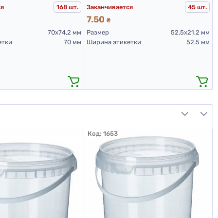
ся
Заканчивается
168 шт.
45 шт.
7.50
₴
70х74,2 мм
Размер
52,5х21,2 мм
етки
70 мм
Ширина этикетки
52.5 мм
Код:
1653