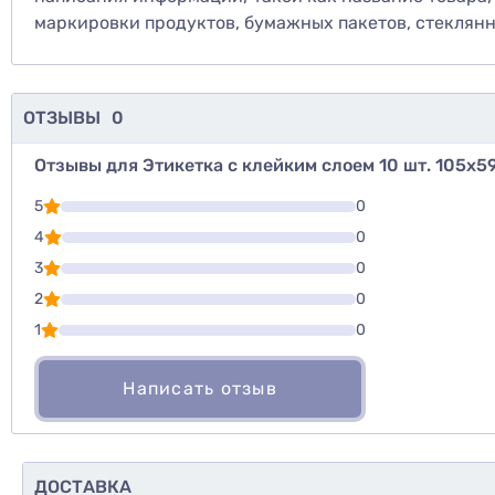
маркировки продуктов, бумажных пакетов, стеклянны
ОТЗЫВЫ
0
Отзывы для Этикетка с клейким слоем 10 шт. 105х59
Для того, что
5
0
Написать озы
4
0
3
0
Оценить то
2
0
1
0
Написать отзыв
ДОСТАВКА