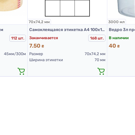
70х74,2 мм
3000 мл
мм
Самоклеящаяся этикетка А4 100х12 (70х74,2)
Заканчивается
В наличии
112 шт.
168 шт.
7.50
40
₴
₴
45мм/300м
Размер
70х74,2 мм
Ширина этикетки
70 мм