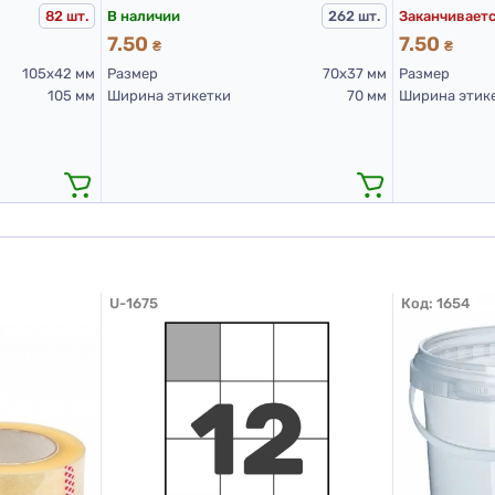
В наличии
Заканчивает
82 шт.
262 шт.
7.50
7.50
₴
₴
105х42 мм
Размер
70х37 мм
Размер
105 мм
Ширина этикетки
70 мм
Ширина этик
U-1675
Код:
1654