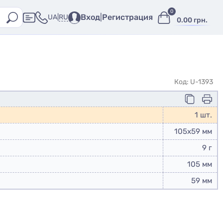
0
Вход
|
Регистрация
RU
UA
|
0.00 грн.
Код: U-1393
1 шт.
105х59 мм
9 г
105 мм
59 мм