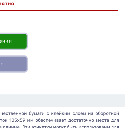
естно
лении
ог
ачественной бумаги с клейким слоем на оборотной
еток 105х59 мм обеспечивает достаточно места для
е данные. Эти этикетки могут быть использованы для