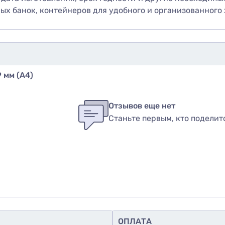
х банок, контейнеров для удобного и организованного х
 мм (А4)
бы оставить оценку, пожалуйста
авторизуйтесь
или
войди
в
Отзывов еще нет
Станьте первым, кто поделит
вар
ОПЛАТА