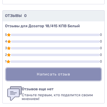
ОТЗЫВЫ
0
Отзывы для Дозатор 18/415 КПВ Белый
5
0
4
0
3
0
2
0
1
0
Написать отзыв
Для того, чтобы оставить оценку, пожалуйста
Написать озыв
авторизуйтесь
или
войдите
Отзывов еще нет
Станьте первым, кто поделится своим
Оценить товар
мнением!