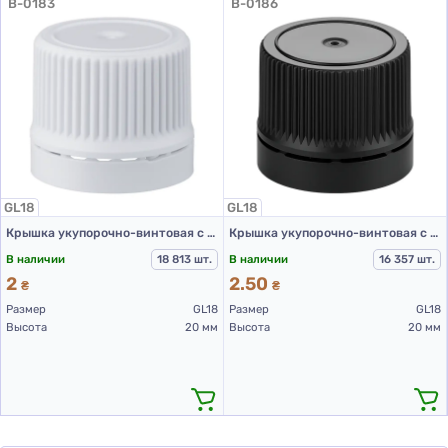
B-0183
B-0186
GL18
GL18
Крышка укупорочно-винтовая с контролем первого открытия тип 1.4к белая
Крышка укупорочно-винтовая с контролем первого вскрытия тип 1.4к черная
В наличии
18 813 шт.
В наличии
16 357 шт.
2
2.50
₴
₴
Размер
GL18
Размер
GL18
Высота
20 мм
Высота
20 мм