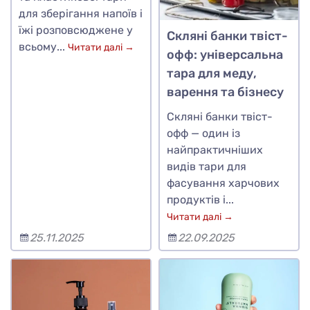
для зберігання напоїв і
їжі розповсюджене у
Скляні банки твіст-
всьому...
Читати далі →
офф: універсальна
тара для меду,
варення та бізнесу
Скляні банки твіст-
офф — один із
найпрактичніших
видів тари для
фасування харчових
продуктів і...
Читати далі →
25.11.2025
22.09.2025