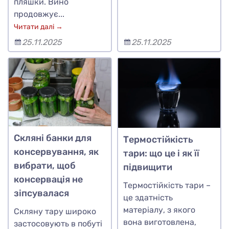
пляшки. Вино
продовжує...
Читати далі →
25.11.2025
25.11.2025
Скляні банки для
Термостійкість
консервування, як
тари: що це і як її
вибрати, щоб
підвищити
консервація не
Термостійкість тари –
зіпсувалася
це здатність
матеріалу, з якого
Скляну тару широко
вона виготовлена,
застосовують в побуті