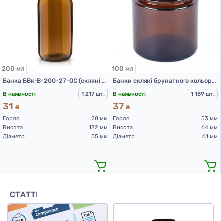
200 мл
100 мл
Банка БВк-В-200-27-ОС (скляні флакони 200 мл)
Банки скляні брунатного кольору для Л-З, 100 мл
В наявності
1 217 шт.
В наявності
1 189 шт.
31
37
₴
₴
Горло
28 мм
Горло
53 мм
Висота
132 мм
Висота
64 мм
Діаметр
55 мм
Діаметр
61 мм
СТАТТІ