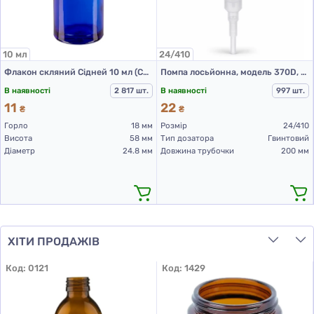
10 мл
24/410
Флакон скляний Сідней 10 мл (Синій)
Помпа лосьйонна, модель 370D, 24/410, гладка, прозорий, 200 мм
В наявності
2 817 шт.
В наявності
997 шт.
11
22
₴
₴
Горло
18 мм
Розмір
24/410
Висота
58 мм
Тип дозатора
Гвинтовий
Діаметр
24.8 мм
Довжина трубочки
200 мм
ХІТИ ПРОДАЖІВ
Код:
0121
Код:
1429