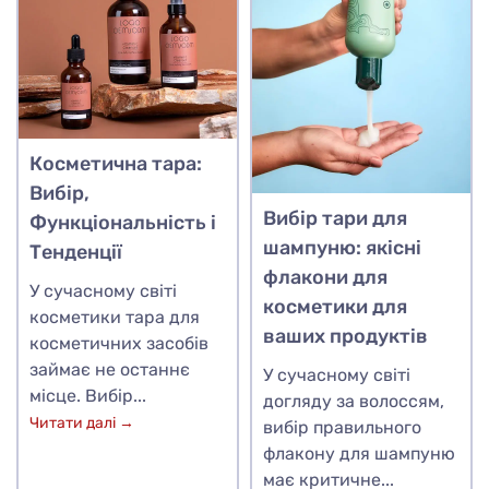
Косметична тара:
Вибір,
Вибір тари для
Функціональність і
шампуню: якісні
Тенденції
флакони для
У сучасному світі
косметики для
косметики тара для
ваших продуктів
косметичних засобів
займає не останнє
У сучасному світі
місце. Вибір...
догляду за волоссям,
Читати далі →
вибір правильного
флакону для шампуню
має критичне...