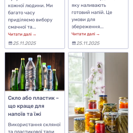
яку наливають
кожної людини. Ми
готовий напій. Це
багато часу
умови для
приділяємо вибору
збереження...
смачної та...
Читати далі →
Читати далі →
25.11.2025
25.11.2025
Скло або пластик –
що краще для
напоїв та їжі
Використання скляної
та пластикової тари