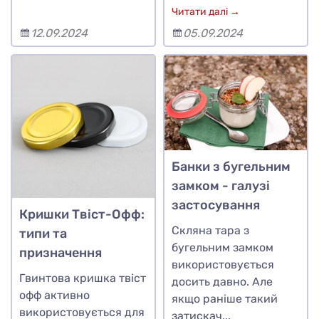
Читати далі →
12.09.2024
05.09.2024
Банки з бугельним
замком - галузі
застосування
Кришки Твіст-Офф:
Скляна тара з
типи та
бугельним замком
призначення
використовується
Гвинтова кришка твіст
досить давно. Але
офф активно
якщо раніше такий
використовується для
затискач...