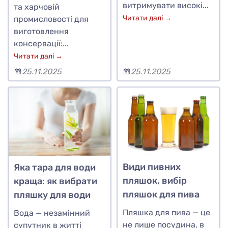
витримувати високі...
та харчовій
Читати далі →
промисловості для
виготовлення
консервації:...
Читати далі →
25.11.2025
25.11.2025
Види пивних
Яка тара для води
пляшок, вибір
краща: як вибрати
пляшок для пива
пляшку для води
Пляшка для пива — це
Вода — незамінний
не лише посудина, в
супутник в житті