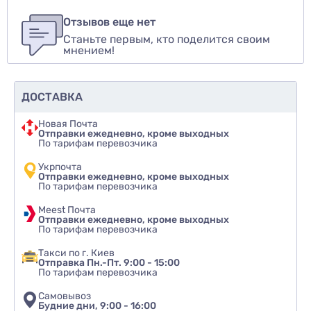
Для того, чтобы оставить оценку, пожалуйста
Написать озыв
авторизуйтесь
или
войдите
Отзывов еще нет
Станьте первым, кто поделится своим
Оценить товар
мнением!
ДОСТАВКА
Новая Почта
Отправки ежедневно, кроме выходных
По тарифам перевозчика
Укрпочта
Отправки ежедневно, кроме выходных
По тарифам перевозчика
Meest Почта
Отправки ежедневно, кроме выходных
По тарифам перевозчика
Такси по г. Киев
Отправка Пн.-Пт. 9:00 - 15:00
По тарифам перевозчика
Самовывоз
Будние дни, 9:00 - 16:00