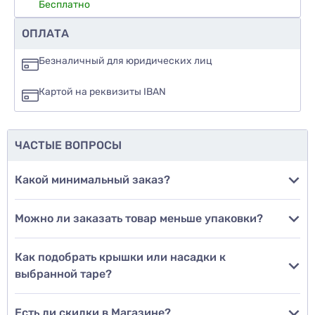
Бесплатно
Рекомендуете ли вы этот товар
ОПЛАТА
да
Безналичный для юридических лиц
нет
Картой на реквизиты IBAN
еще не знаю
ЧАСТЫЕ ВОПРОСЫ
Добавить фото
Какой минимальный заказ?
Можно ли заказать товар меньше упаковки?
Добавить отзыв
Как подобрать крышки или насадки к
выбранной таре?
Есть ли скидки в Магазине?