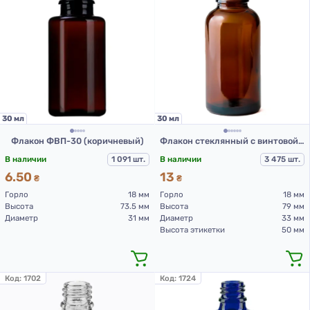
30 мл
30 мл
Флакон ФВП-30 (коричневый)
Флакон стеклянный с винтовой горловиной коричневого цвета DIN 18, 30 мл
В наличии
1 091 шт.
В наличии
3 475 шт.
6.50
13
₴
₴
Горло
18 мм
Горло
18 мм
Высота
73.5 мм
Высота
79 мм
Диаметр
31 мм
Диаметр
33 мм
Высота этикетки
50 мм
Код:
1702
Код:
1724