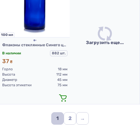
100 мл
Загрузить еще...
Флаконы стеклянные Синего цвета с винтовой горловиной 100 мл, DIN 18, для Л-С (стеклянные флаконы 100 мл)
В наличии
882 шт.
37
₴
Горло
18 мм
Высота
112 мм
Диаметр
45 мм
Высота этикетки
75 мм
1
2
→