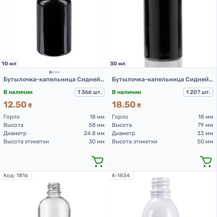
10 мл
30 мл
Бутылочка-капельница Сидней из черного стекла 10 мл (стеклянные флаконы 10 мл)
Бутылочка-капельница Сидней черная 30 мл (стеклянные флаконы 30 мл)
В наличии
1 366 шт.
В наличии
1 207 шт.
12.50
18.50
₴
₴
Горло
18 мм
Горло
18 мм
Высота
58 мм
Высота
79 мм
Диаметр
24.8 мм
Диаметр
33 мм
Высота этикетки
30 мм
Высота этикетки
50 мм
Код:
1816
K-1834