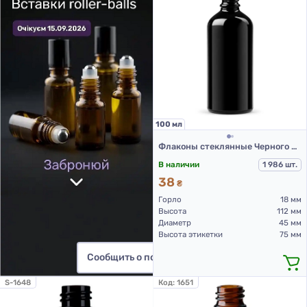
100 мл
Флаконы стеклянные Черного цвета с винтовой горловиной 100 мл, DIN 18, для Л-П (стеклянный флакон 100 мл)
В наличии
1 986 шт.
38
₴
Горло
18 мм
Высота
112 мм
Диаметр
45 мм
Высота этикетки
75 мм
Сообщить о поступлении
S-1648
Код:
1651