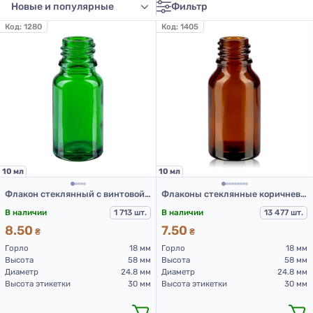
Фильтр
Код:
1280
Код:
1405
10 мл
10 мл
Флакон стеклянный с винтовой горловиной Зеленого цвета DIN18, 10 мл ФК-10Кс (стекольный флакон 10 мл)
Флаконы стеклянные коричневого цвета с винтовой горловиной 10 мл, DIN18, для Л-С
В наличии
1 713 шт.
В наличии
13 477 шт.
8.50
7.50
₴
₴
Горло
18 мм
Горло
18 мм
Высота
58 мм
Высота
58 мм
Диаметр
24.8 мм
Диаметр
24.8 мм
Высота этикетки
30 мм
Высота этикетки
30 мм