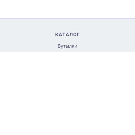
КАТАЛОГ
Бутылки
Банки
Флаконы
Крышки и насадки
Аксессуары
Укупорщики
Все до 5 грн.
СТРАНИЦЫ
Доставка
Оплата