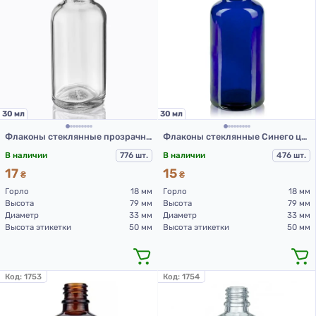
30 мл
30 мл
Флаконы стеклянные прозрачные с винтовой горловиной 30 мл, DIN 18, для Л-С (стеклянный флакон 30 мл)
Флаконы стеклянные Синего цвета с винтовой горловиной 30 мл, DIN 18, для Л-С (стеклянный флакон 30 мл)
В наличии
776 шт.
В наличии
476 шт.
17
15
₴
₴
Горло
18 мм
Горло
18 мм
Высота
79 мм
Высота
79 мм
Диаметр
33 мм
Диаметр
33 мм
Высота этикетки
50 мм
Высота этикетки
50 мм
Код:
1753
Код:
1754