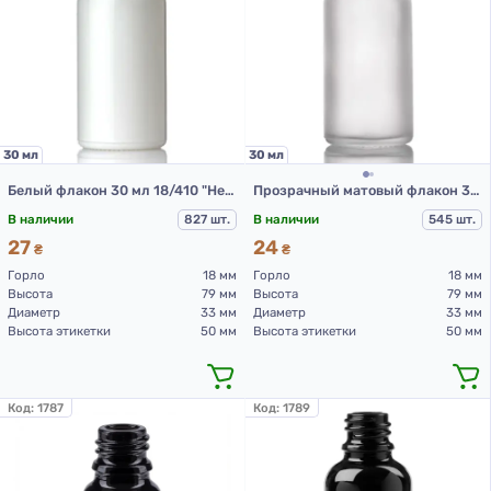
30 мл
30 мл
Белый флакон 30 мл 18/410 "Немо" (стеклянный флакон 30 мл)
Прозрачный матовый флакон 30 мл 18/410 "Немо" (стеклянный флакон 30 мл)
В наличии
827 шт.
В наличии
545 шт.
27
24
₴
₴
Горло
18 мм
Горло
18 мм
Высота
79 мм
Высота
79 мм
Диаметр
33 мм
Диаметр
33 мм
Высота этикетки
50 мм
Высота этикетки
50 мм
Код:
1787
Код:
1789