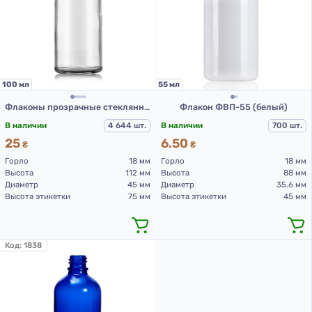
100 мл
55 мл
Флаконы прозрачные стеклянные с винтовой горловиной 100 мл, DIN 18 для Л-С (стеклянный флакон 100 мл)
Флакон ФВП-55 (белый)
В наличии
4 644 шт.
В наличии
700 шт.
25
6.50
₴
₴
Горло
18 мм
Горло
18 мм
Высота
112 мм
Высота
88 мм
Диаметр
45 мм
Диаметр
35.6 мм
Высота этикетки
75 мм
Высота этикетки
45 мм
Код:
1838