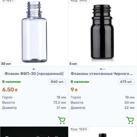
S-1421
Код:
1490
30 мл
5 мл
Флакон ФВП-30 (прозрачный)
Флаконы стеклянные Черного цвета с винтовой горловиной 5 мл, DIN 18, для Л-П (стекольный флакон 5 мл)
В наличии
860 шт.
В наличии
673 шт.
6.50
9
₴
₴
Горло
18 мм
Горло
18 мм
Высота
73.5 мм
Высота
50 мм
Диаметр
31 мм
Диаметр
22 мм
Код:
1523