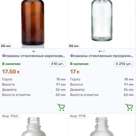
50 мл
50 мл
Флаконы стеклянные коричневого цвета с винтовой горловиной 50 мл, DIN 18, для Л-С (стеклянный флакон 50 мл)
Флаконы стеклянные прозрачные с винтовой горловиной 50 мл, DIN 18, для Л-С (стеклянный флакон 50 мл)
В наличии
410 шт.
В наличии
4 292 шт.
17.50
17
₴
₴
Горло
18 мм
Горло
18 мм
Высота
91 мм
Высота
91 мм
Диаметр
36 мм
Диаметр
36 мм
Высота этикетки
60 мм
Высота этикетки
60 мм
Код:
1763
Код:
1778