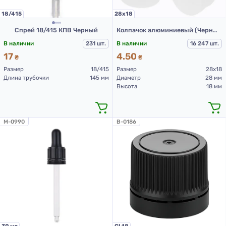
18/415
28х18
Спрей 18/415 КПВ Черный
Колпачок алюминиевый (Черный с резьбой 28х18 мм)
В наличии
231 шт.
В наличии
16 247 шт.
17
4.50
₴
₴
Размер
18/415
Размер
28х18
Длина трубочки
145 мм
Диаметр
28 мм
Высота
18 мм
M-0990
B-0186