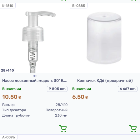
K-1810
B-0885
28/410
Насос лосьонный, модель 301Е, 28/410, прозрачный, 230 мм (Дозатор 28/410)
Колпачок КД6 (прозрачный)
В наличии
9 805 шт.
В наличии
6 667 шт.
10.50
6.50
₴
₴
Размер
28/410
Тип дозатора
Поворотный
Длина трубочки
230 мм
A-0096