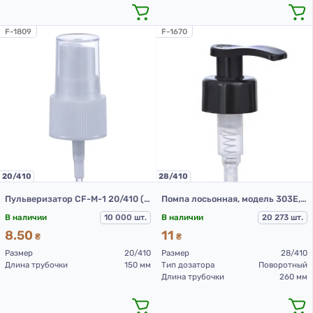
F-1809
F-1670
20/410
28/410
Пульверизатор CF-M-1 20/410 (белый L 150 мм (до прокладки))
Помпа лосьонная, модель 303Е, 28/410, гладкая, Черный, 210 мм (Дозатор 28/410)
В наличии
10 000 шт.
В наличии
20 273 шт.
8.50
11
₴
₴
Размер
20/410
Размер
28/410
Длина трубочки
150 мм
Тип дозатора
Поворотный
Длина трубочки
260 мм