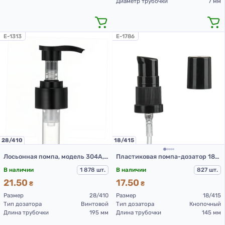
Диаметр трубочки
7 мм
E-1313
E-1786
28/410
18/415
Лосьонная помпа, модель 304А, 28/410, Черная, 210 мм (Дозатор 28/410)
Пластиковая помпа-дозатор 18/415 КПВ черная
В наличии
1 878 шт.
В наличии
827 шт.
21.50
17.50
₴
₴
Размер
28/410
Размер
18/415
Тип дозатора
Винтовой
Тип дозатора
Кнопочный
Длина трубочки
195 мм
Длина трубочки
145 мм