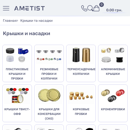
0
0.00 грн.
Главная
Кришки та насадки
Крышки и насадки
ПЛАСТИКОВЫЕ
РЕЗИНОВЫЕ
ТЕРМОУСАДОЧНЫЕ
АЛЮМИНИЕВЫЕ
КРЫШКИ И
ПРОБКИ И
КОЛПАЧКИ
КРЫШКИ
ПРОБКИ
КОЛПАЧКИ
КРЫШКИ ТВИСТ-
КРЫШКИ ДЛЯ
КОРКОВЫЕ
КРОНЕНПРОБКИ
ОФФ
КОНСЕРВАЦИИ
ПРОБКИ
(СКО)