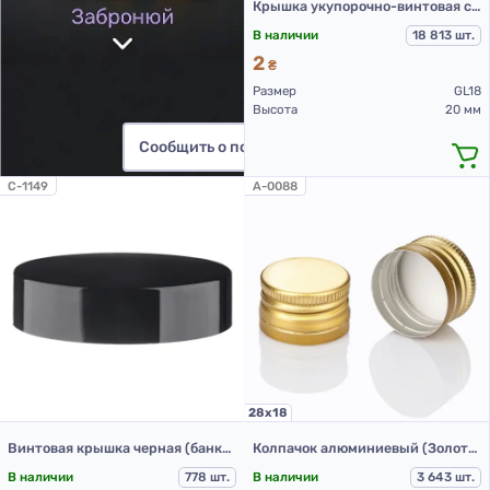
Крышка укупорочно-винтовая с контролем первого открытия тип 1.4к белая
В наличии
18 813 шт.
2
₴
Размер
GL18
Высота
20 мм
Сообщить о поступлении
C-1149
A-0088
28х18
Винтовая крышка черная (банка 50 мл и 60 мл)
Колпачок алюминиевый (Золото с резьбой 28х18 мм)
В наличии
778 шт.
В наличии
3 643 шт.