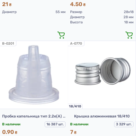
21
4.50
₴
₴
Диаметр
55 мм
Размер
28х18
Диаметр
28 мм
Высота
18 мм
B-0201
A-0770
18/410
Пробка капельница тип 2.2е(А) прозрачная
Крышка алюминиевая 18/410
В наличии
16 387 шт.
В наличии
3 329 шт.
0.90
7
₴
₴