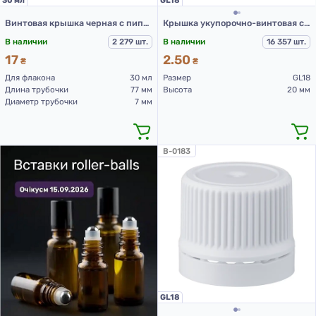
30 мл
GL18
Винтовая крышка черная с пипеткой PCD002B-30 мл
Крышка укупорочно-винтовая с контролем первого вскрытия тип 1.4к черная
В наличии
2 279 шт.
В наличии
16 357 шт.
17
2.50
₴
₴
Для флакона
30 мл
Размер
GL18
Длина трубочки
77 мм
Высота
20 мм
Диаметр трубочки
7 мм
B-0183
GL18