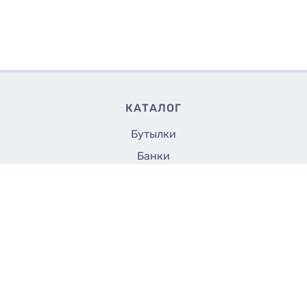
КАТАЛОГ
Бутылки
Банки
Флаконы
Крышки и насадки
Аксессуары
Укупорщики
Все до 5 грн.
СТРАНИЦЫ