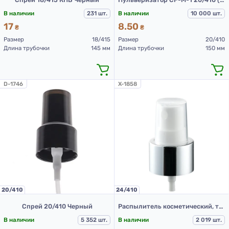
В наличии
231 шт.
В наличии
10 000 шт.
17
8.50
₴
₴
Размер
18/415
Размер
20/410
Длина трубочки
145 мм
Длина трубочки
150 мм
D-1746
X-1858
20/410
24/410
Спрей 20/410 Черный
Распылитель косметический, туман, модель 205В, 24/410, гладкий, серебристый, 180 мм.
В наличии
5 352 шт.
В наличии
2 019 шт.