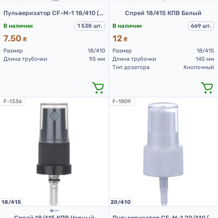
Пульверизатор CF-M-1 18/410 (белый L 95 мм (до прокладки))
Спрей 18/415 КПВ Белый
В наличии
1 538 шт.
В наличии
669 шт.
7.50
12
₴
₴
Размер
18/410
Размер
18/415
Длина трубочки
95 мм
Длина трубочки
145 мм
Тип дозатора
Кнопочный
F-1336
F-1809
18/415
20/410
Спрей 18/415 КПВ Черный
Пульверизатор CF-M-1 20/410 (белый L 150 мм (до прокладки))