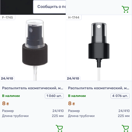
Сообщить о поступлении
F-1745
H-1744
24/410
24/410
Распылитель косметический, модель 209В, 24/410, ребристая, черный, 225 мм.
Распылитель косметический, модель 209В, 24/410, гладкая, черная, 225 мм.
В наличии
1 060 шт.
В наличии
4 076 шт.
8
8
₴
₴
Размер
24/410
Размер
24/410
Длина трубочки
225 мм
Длина трубочки
225 мм