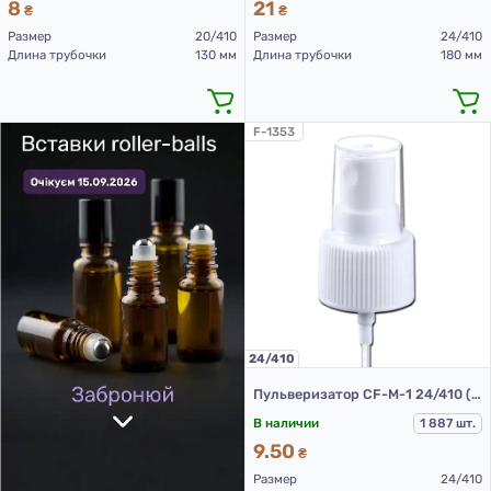
8
21
₴
₴
Размер
20/410
Размер
24/410
Длина трубочки
130 мм
Длина трубочки
180 мм
F-1353
24/410
Пульверизатор CF-M-1 24/410 (белый L 230 мм (до прокладки))
В наличии
1 887 шт.
9.50
₴
Размер
24/410