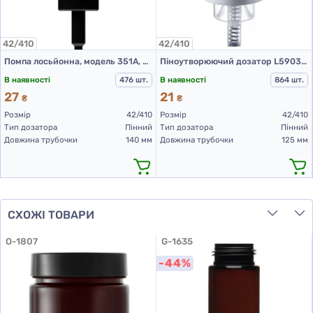
42/410
42/410
Помпа лосьйонна, модель 351А, 42/410, гладка, Чорний, 140 мм
Піноутворюючий дозатор L5903А 42/410, дозування 1,6 мл, колір білий, кришка прозора, довж. трубки 125 мм
В наявності
476 шт.
В наявності
864 шт.
27
21
₴
₴
Розмір
42/410
Розмір
42/410
Тип дозатора
Пінний
Тип дозатора
Пінний
Довжина трубочки
140 мм
Довжина трубочки
125 мм
СХОЖІ ТОВАРИ
O-1807
G-1635
-44%