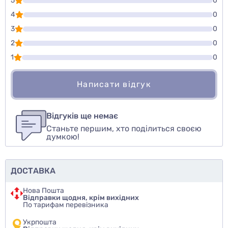
5
0
4
0
3
0
2
0
1
0
Написати відгук
Для того, чтобы оставить оценку, пожалуйста
Написати відгук
авторизуйтесь
или
войдите
Відгуків ще немає
Станьте першим, хто поділиться своєю
Оцінити товар
думкою!
ДОСТАВКА
Нова Пошта
Відправки щодня, крім вихідних
По тарифам перевізника
Укрпошта