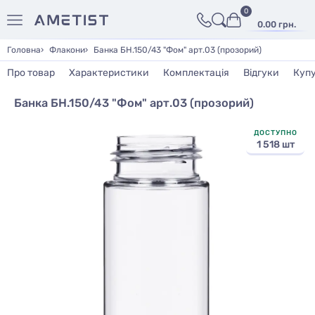
0
0.00 грн.
Головна
Флакони
Банка БН.150/43 "Фом" арт.03 (прозорий)
Про товар
Характеристики
Комплектація
Відгуки
Куп
Банка БН.150/43 "Фом" арт.03 (прозорий)
ДОСТУПНО
1 518 шт