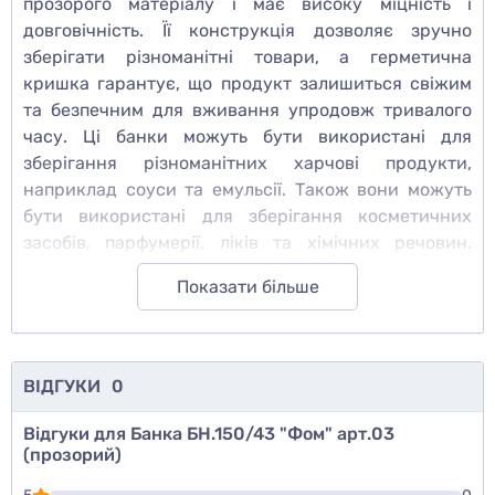
прозорого матеріалу і має високу міцність і
довговічність. Її конструкція дозволяє зручно
зберігати різноманітні товари, а герметична
кришка гарантує, що продукт залишиться свіжим
та безпечним для вживання упродовж тривалого
часу. Ці банки можуть бути використані для
зберігання різноманітних харчові продукти,
наприклад соуси та емульсії. Також вони можуть
бути використані для зберігання косметичних
засобів, парфумерії, ліків та хімічних речовин.
Висока якість та надійність цих банок роблять їх
Показати більше
ідеальними для використання в будь-яких умовах.
ВІДГУКИ
0
Відгуки для Банка БН.150/43 "Фом" арт.03
(прозорий)