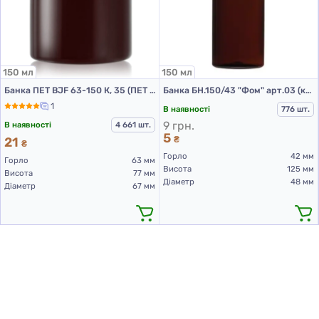
150 мл
150 мл
Банка ПЕТ BJF 63-150 К, 35 (ПЕТ банки 150 мл)
Банка БН.150/43 "Фом" арт.03 (коричневий)
1
В наявності
776 шт.
9 грн.
В наявності
4 661 шт.
5
21
₴
₴
Горло
42 мм
Горло
63 мм
Висота
125 мм
Висота
77 мм
Діаметр
48 мм
Діаметр
67 мм