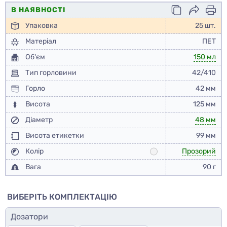
В НАЯВНОСТІ
Упаковка
25 шт.
Матеріал
ПЕТ
Об'єм
150 мл
Тип горловини
42/410
Горло
42 мм
Висота
125 мм
Діаметр
48 мм
Висота етикетки
99 мм
Колір
Прозорий
Вага
90 г
ВИБЕРІТЬ КОМПЛЕКТАЦІЮ
Дозатори