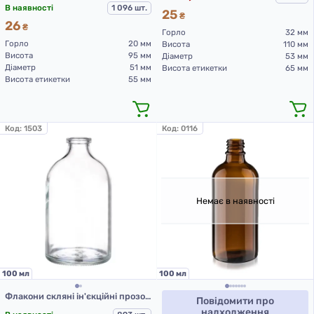
В наявності
1 096 шт.
25
₴
26
₴
Горло
32 мм
Горло
20 мм
Висота
110 мм
Висота
95 мм
Діаметр
53 мм
Діаметр
51 мм
Висота етикетки
65 мм
Висота етикетки
55 мм
Код:
1503
Код:
0116
Немає в наявності
100 мл
100 мл
Флакони скляні ін'єкційні прозорі для Л-З, 100 мл, тип 2
Повідомити про
надходження