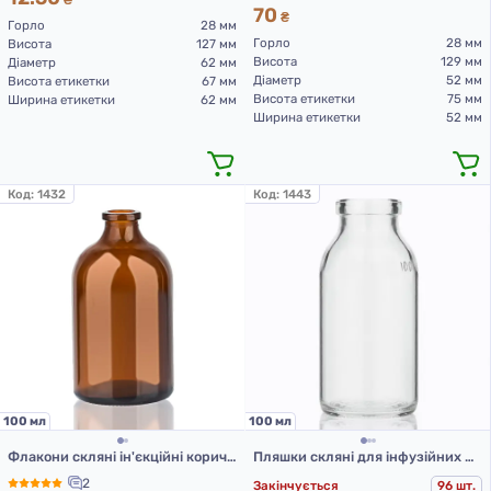
₴
70
₴
Горло
28 мм
Горло
28 мм
Висота
127 мм
Висота
129 мм
Діаметр
62 мм
Діаметр
52 мм
Висота етикетки
67 мм
Висота етикетки
75 мм
Ширина етикетки
62 мм
Ширина етикетки
52 мм
Код:
1432
Код:
1443
100 мл
100 мл
Флакони скляні ін'єкційні коричневого кольору для Л-П, 100 мл, тип 3 (63 шт. упаковка)
Пляшки скляні для інфузійних препаратів прозорі 100 мл, тип 2
2
Закінчується
96 шт.