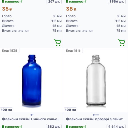
В наявності
267 шт.
В наявності
1 986 шт.
35
38
₴
₴
Горло
18 мм
Горло
18 мм
Висота
112 мм
Висота
112 мм
Діаметр
45 мм
Діаметр
45 мм
Висота етикетки
75 мм
Висота етикетки
75 мм
Код:
1838
Код:
1816
100 мл
100 мл
Флакони скляні Синього кольору з гвинтовою горловиною 100 мл, DIN 18, для Л-З (скляні флакони 100 мл)
Флакони скляні прозорі з гвинтовою горловиною 100 мл, DIN 18 для Л-З (скляний флакон 100 мл)
В наявності
882 шт.
В наявності
4 644 шт.