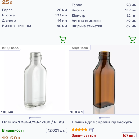
25
₴
Горло
28 мм
Горло
28 мм
Висота
127 мм
Висота
103 мм
Діаметр
62 мм
Діаметр
44 мм
Висота етикетки
69 мм
Висота етикетки
60 мм
Ширина етикетки
62 мм
Код:
1883
Код:
1446
100 мл
100 мл
Пляшка 1.286-С28-1-100 / FLASK (скляна пляшка 100 мл)
Пляшка для сиропів прямокутна DIN28, 100 мл
1
В наявності
12 021 шт.
Закінчується
167 шт.
12.50