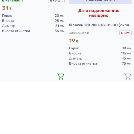
В наявності
893 шт.
31
₴
Дата надходження:
невідомо
Горло
20 мм
Висота
95 мм
Флакон ФВ-100-18-01-ОС (скляні флакони 100 мл)
Діаметр
51 мм
Висота етикетки
55 мм
Закінчився
0 шт.
19
₴
Горло
18 мм
Висота
116 мм
Діаметр
45 мм
Висота етикетки
75 мм