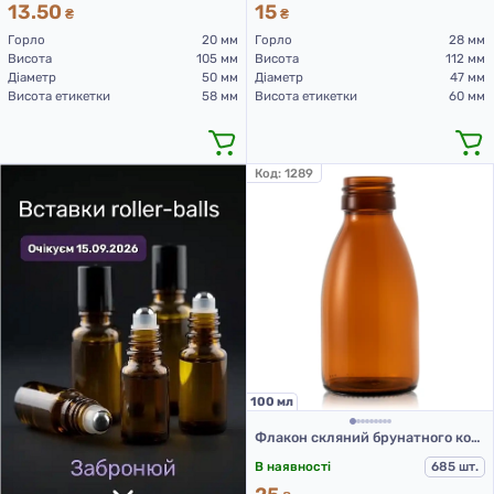
13.50
15
₴
₴
Горло
20 мм
Горло
28 мм
Висота
105 мм
Висота
112 мм
Діаметр
50 мм
Діаметр
47 мм
Висота етикетки
58 мм
Висота етикетки
60 мм
Код:
1289
100 мл
Флакон скляний брунатного кольору для сиропів, 100 мл, тип III, для Л-П HP1068/100
В наявності
685 шт.