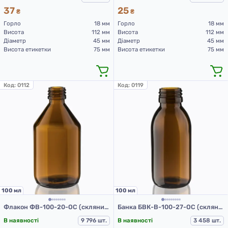
37
25
₴
₴
Горло
18 мм
Горло
18 мм
Висота
112 мм
Висота
112 мм
Діаметр
45 мм
Діаметр
45 мм
Висота етикетки
75 мм
Висота етикетки
75 мм
Код:
0112
Код:
0119
100 мл
100 мл
Флакон ФВ-100-20-ОС (скляний флакон 100 мл)
Банка БВК-В-100-27-ОС (скляні флакони 100 мл)
В наявності
9 796 шт.
В наявності
3 458 шт.