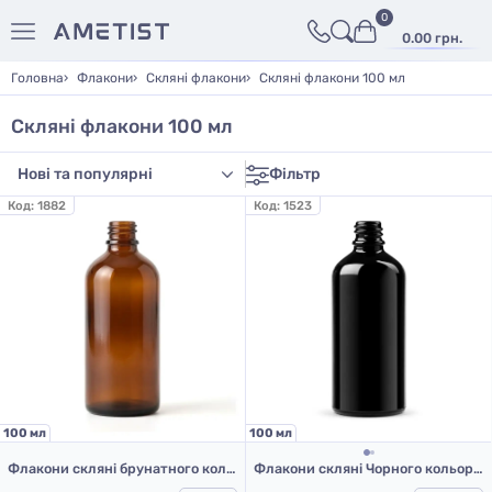
0
0.00 грн.
Головна
Флакони
Скляні флакони
Скляні флакони 100 мл
Скляні флакони 100 мл
Фільтр
Код:
1882
Код:
1523
100 мл
100 мл
Флакони скляні брунатного кольору з гвинтовою горловиною 100 мл, DIN 18, для Л-З (скляні флакони 100 мл)
Флакони скляні Чорного кольору з гвинтовою горловиною 100 мл, DIN 18, для Л-П (скляний флакон 100 мл)