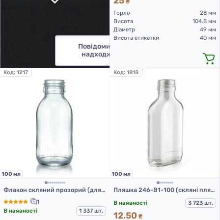
25
₴
Горло
28 мм
Висота
104.8 мм
Діаметр
49 мм
Висота етикетки
40 мм
Повідомити про
надходження
Код:
1217
Код:
1818
100 мл
100 мл
Флакон скляний прозорий (для сиропів), 100 мл ФСМк-100-ІІІ (скляні флакони 100 мл)
Пляшка 246-В1-100 (скляні пляшки 100 мл)
1
В наявності
3 723 шт.
В наявності
1 337 шт.
12.50
₴