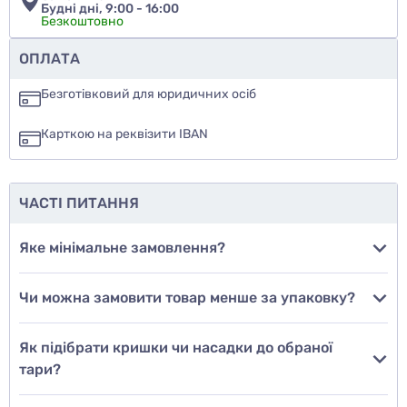
Будні дні, 9:00 - 16:00
Безкоштовно
Чи рекомендуєте ви цей товар
ОПЛАТА
так
Безготівковий для юридичних осіб
ні
Карткою на реквізити IBAN
ще не знаю
ЧАСТІ ПИТАННЯ
Додати фото
Яке мінімальне замовлення?
Чи можна замовити товар менше за упаковку?
Додати відгук
Як підібрати кришки чи насадки до обраної
тари?