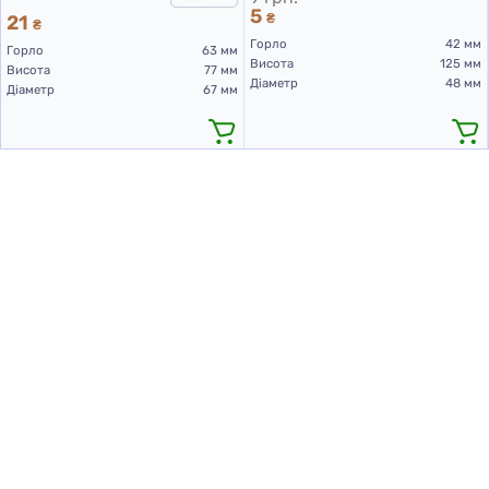
5
21
₴
₴
Горло
42 мм
Горло
63 мм
Висота
125 мм
Висота
77 мм
Діаметр
48 мм
Діаметр
67 мм