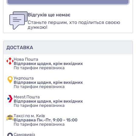
Для того, чтобы оставить оценку, пожалуйста
Написати відгук
авторизуйтесь
или
войдите
Відгуків ще немає
Станьте першим, хто поділиться своєю
Оцінити товар
думкою!
ДОСТАВКА
Нова Пошта
Відправки щодня, крім вихідних
По тарифам перевізника
Укрпошта
Відправки щодня, крім вихідних
По тарифам перевізника
Meest Пошта
Відправки щодня, крім вихідних
По тарифам перевізника
Таксі по м. Київ
Відправка Пн.-Пт. 9:00 - 15:00
По тарифам перевізника
Самовивіз