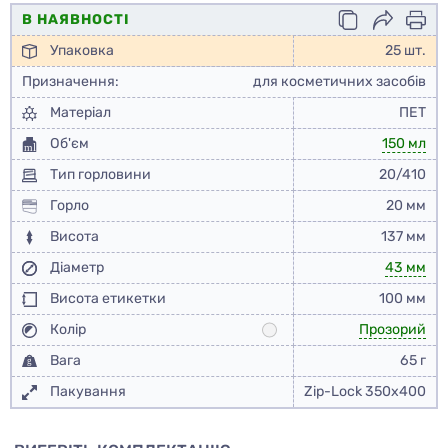
В НАЯВНОСТІ
Упаковка
25 шт.
Призначення:
для косметичних засобів
Матеріал
ПЕТ
Об'єм
150 мл
Тип горловини
20/410
Горло
20 мм
Висота
137 мм
Діаметр
43 мм
Висота етикетки
100 мм
Колір
Прозорий
Вага
65 г
Пакування
Zip-Lock 350x400