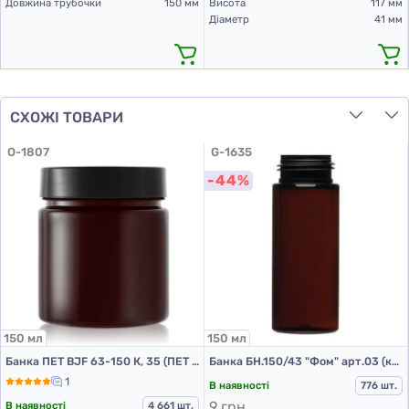
Довжина трубочки
150 мм
Висота
117 мм
Діаметр
41 мм
СХОЖІ ТОВАРИ
O-1807
G-1635
-44%
150 мл
150 мл
Банка ПЕТ BJF 63-150 К, 35 (ПЕТ банки 150 мл)
Банка БН.150/43 "Фом" арт.03 (коричневий)
1
В наявності
776 шт.
9 грн.
В наявності
4 661 шт.