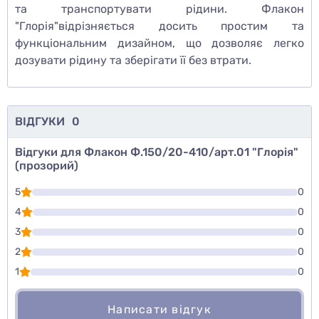
та транспортувати рідини. Флакон
"Глорія"відрізняється досить простим та
функціональним дизайном, що дозволяє легко
дозувати рідину та зберігати її без втрати.
ВІДГУКИ
0
Відгуки для Флакон Ф.150/20-410/арт.01 "Глорія"
(прозорий)
5
0
4
0
3
0
2
0
1
0
Написати відгук