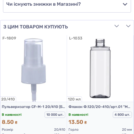
Чи існують знижки в Магазині?
З ЦИМ ТОВАРОМ КУПУЮТЬ
F-1809
L-1033
20/410
120 мл
Пульверизатор CF-M-1 20/410 (Білий L 150 мм (до прокладки))
Флакон Ф.120/20-410/арт.01 "Монті" (прозорий)
В наявності
10 000 шт.
В наявності
4 800 шт.
8.50
13.50
₴
₴
Розмір
20/410
Горло
20 мм