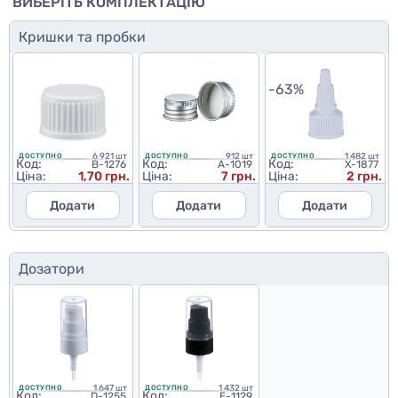
ВИБЕРІТЬ КОМПЛЕКТАЦІЮ
Кришки та пробки
-63%
6 921 шт
912 шт
1 482 шт
ДОСТУПНО
ДОСТУПНО
ДОСТУПНО
Код:
Код:
Код:
B-1276
A-1019
X-1877
Ціна:
1,70 грн.
Ціна:
7 грн.
Ціна:
2 грн.
Додати
Додати
Додати
Дозатори
1 647 шт
1 432 шт
ДОСТУПНО
ДОСТУПНО
Код:
Код:
D-1255
E-1129