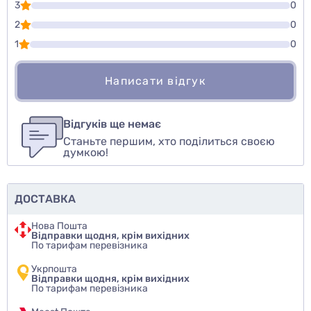
3
0
2
0
1
0
Написати відгук
Для того, чтобы оставить оценку, пожалуйста
Написати відгук
авторизуйтесь
или
войдите
Відгуків ще немає
Станьте першим, хто поділиться своєю
Оцінити товар
думкою!
ДОСТАВКА
Нова Пошта
Відправки щодня, крім вихідних
По тарифам перевізника
Укрпошта
Відправки щодня, крім вихідних
По тарифам перевізника