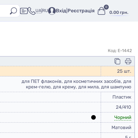
0
Вхід
|
Реєстрація
UA
|
RU
0.00 грн.
Код: E-1442
25 шт.
для ПЕТ флаконів, для косметичних засобів, для
крем-гелю, для крему, для мила, для шампуню
Пластик
24/410
Чорний
Матовий
5 г