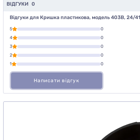
ВІДГУКИ
0
Відгуки для Кришка пластикова, модель 403В, 24/41
Для того, что
5
0
Написати відг
4
0
3
0
Оцінити то
2
0
1
0
Написати відгук