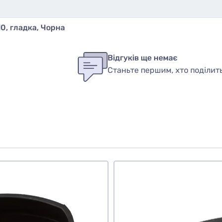
0, гладка, Чорна
бы оставить оценку, пожалуйста
авторизуйтесь
или
войди
ук
Відгуків ще немає
Станьте першим, хто поділит
вар