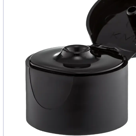
Чи рекомен
так
ні
ще не з
Дод