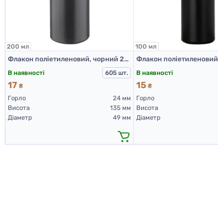
200 мл
100 мл
Флакон поліетиленовий, чорний 200 мл, 508В (пластикові флакони 200 мл)
В наявності
В наявності
605 шт.
17
15
₴
₴
Горло
24 мм
Горло
Висота
135 мм
Висота
Діаметр
49 мм
Діаметр