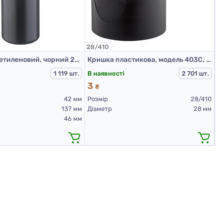
28/410
1
Флакон поліетиленовий, чорний 200 мл, 508А (пластикові флакони 200 мл)
Кришка пластикова, модель 403С, 28/410, гладка, Чорна
В наявності
1 119 шт.
2 701 шт.
3
₴
42 мм
Розмір
28/410
137 мм
Діаметр
28 мм
46 мм