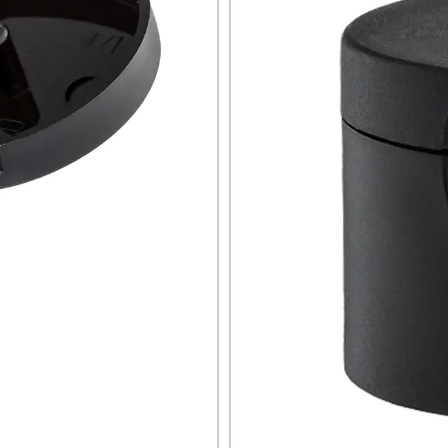
дуєте ви цей товар
наю
ати фото
Додати відгук