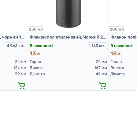
250 мл
200 мл
Флакон поліетиленовий, чорний 100 мл, 508D (пластикові флакони 100 мл)
Флакон поліетиленовий, Чорний 250 мл, 503F (пластикові флакони 250 мл)
В наявності
В наявності
4 962 шт.
1 143 шт.
13
18
₴
₴
24 мм
Горло
24 мм
Горло
124 мм
Висота
167 мм
Висота
39 мм
Діаметр
49 мм
Діаметр