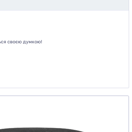
те
ься своєю думкою!