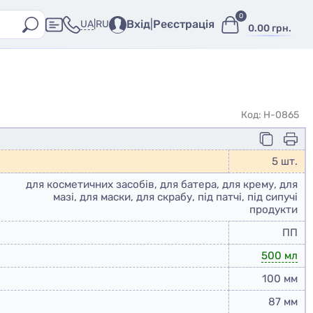
0
Вхід
|
Реєстрація
UA
|
RU
0.00 грн.
Код: H-0865
5 шт.
для косметичних засобів, для батера, для крему, для
мазі, для маски, для скрабу, під патчі, під сипучі
продукти
ПП
500 мл
100 мм
87 мм