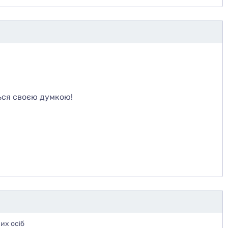
те
ься своєю думкою!
их осіб