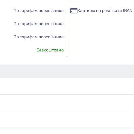
По тарифам перевізника
Карткою на реквізити IBAN
По тарифам перевізника
По тарифам перевізника
Безкоштовно
дуєте ви цей товар
наю
ати фото