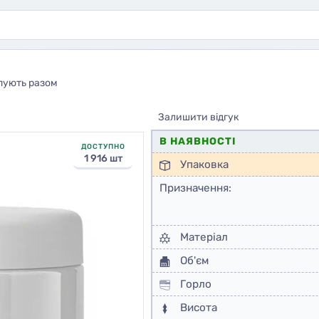
пують разом
Залишити відгук
В НАЯВНОСТІ
ДОСТУПНО
1 916 шт
Упаковка
Призначення:
Матеріал
Об'єм
Горло
Висота