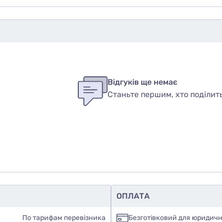
бы оставить оценку, пожалуйста
авторизуйтесь
или
войди
ук
Відгуків ще немає
Станьте першим, хто поділит
вар
ОПЛАТА
По тарифам перевізника
Безготівковий для юридичн