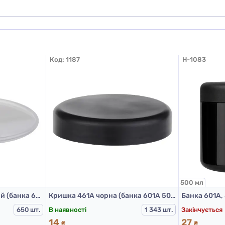
Додати відгук
Код:
1187
H-1083
500 мл
Вкладиш 460А, прозорий (банка 601А 500 мл та 300 мл)
Кришка 461А чорна (банка 601А 500 мл та 300 мл)
Банка 601А,
В наявності
Закінчується
650 шт.
1 343 шт.
14
27
₴
₴