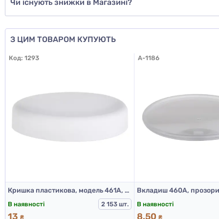
Чи існують знижки в Магазині?
З ЦИМ ТОВАРОМ КУПУЮТЬ
Код:
1293
A-1186
Кришка пластикова, модель 461А, Д100, білий
В наявності
В наявності
2 153 шт.
13
8.50
₴
₴