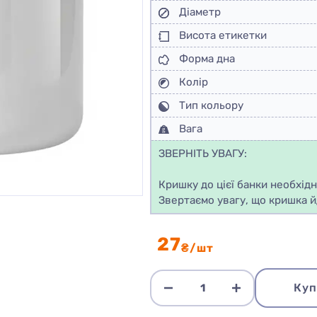
Діаметр
Висота етикетки
Форма дна
Колір
Тип кольору
Вага
ЗВЕРНІТЬ УВАГУ:
Кришку до цієї банки необхід
Звертаємо увагу, що кришка й
27
₴/шт
Куп