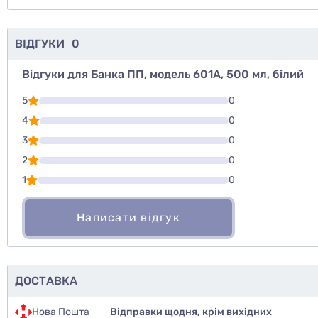
ВІДГУКИ
0
Відгуки для Банка ПП, модель 601А, 500 мл, білий
Для того, что
5
0
Написати відг
4
0
3
0
Оцінити то
2
0
1
0
Написати відгук
ДОСТАВКА
Нова Пошта
Відправки щодня, крім вихідних