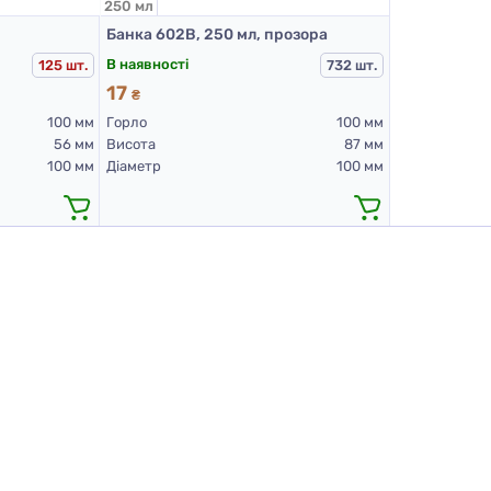
250 мл
Банка 602В, 250 мл, прозора
В наявності
125 шт.
732 шт.
17
₴
100 мм
Горло
100 мм
56 мм
Висота
87 мм
100 мм
Діаметр
100 мм