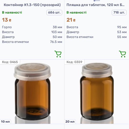
Контейнер К1.3-150 (прозорий)
Пляшка для таблеток, 120 мл БТ-120К
В наявності
686 шт.
В наявності
718 шт.
13
21
₴
₴
Горло
38 мм
Висота
95 мм
Висота
103 мм
Діаметр
53 мм
Діаметр
50 мм
Висота етикетки
55 мм
Висота етикетки
76.5 мм
Код:
0465
Код:
0359
10 мл
20 мл