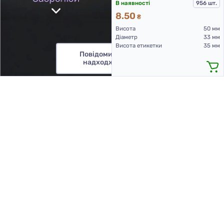
В наявності
956 шт.
8.50
₴
Висота
50 мм
Діаметр
33 мм
Висота етикетки
35 мм
Повідомити про
надходження