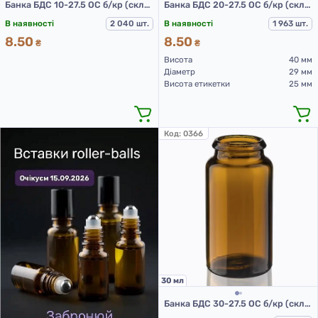
Банка БДС 10-27.5 ОС б/кр (скляні баночки 10 мл)
Банка БДС 20-27.5 ОС б/кр (скляні баночки 20 мл)
В наявності
2 040 шт.
В наявності
1 963 шт.
8.50
8.50
₴
₴
Висота
40 мм
Діаметр
29 мм
Висота етикетки
25 мм
Код:
0366
30 мл
Банка БДС 30-27.5 ОС б/кр (скляні баночки 30 мл)