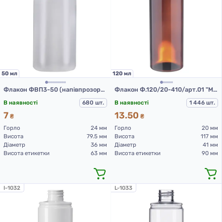
50 мл
120 мл
Флакон ФВП3-50 (напівпрозорий)
Флакон Ф.120/20-410/арт.01 "Монті" (коричневий)
В наявності
680 шт.
В наявності
1 446 шт.
7
13.50
₴
₴
Горло
24 мм
Горло
20 мм
Висота
79.5 мм
Висота
117 мм
Діаметр
36 мм
Діаметр
41 мм
Висота етикетки
63 мм
Висота етикетки
90 мм
I-1032
L-1033