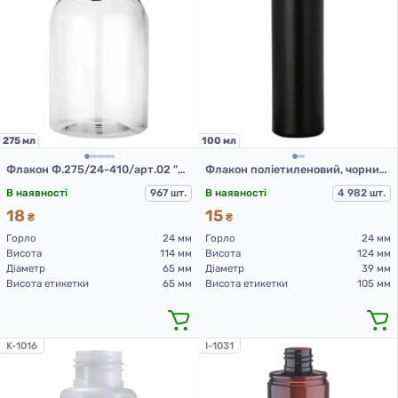
275 мл
100 мл
Флакон Ф.275/24-410/арт.02 "Марта" (прозорий)
Флакон поліетиленовий, чорний 100 мл, 508D (пластикові флакони 100 мл)
В наявності
967 шт.
В наявності
4 982 шт.
18
15
₴
₴
Горло
24 мм
Горло
24 мм
Висота
114 мм
Висота
124 мм
Діаметр
65 мм
Діаметр
39 мм
Висота етикетки
65 мм
Висота етикетки
105 мм
K-1016
I-1031