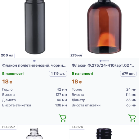
200 мл
275 мл
Флакон поліетиленовий, чорний 200 мл, 508А (пластикові флакони 200 мл)
Флакон Ф.275/24-410/арт.02 "Марта" (коричневий)
В наявності
1 119 шт.
В наявності
679 шт.
18
18
₴
₴
Горло
42 мм
Горло
24 мм
Висота
137 мм
Висота
114 мм
Діаметр
46 мм
Діаметр
65 мм
Висота етикетки
108 мм
Висота етикетки
65 мм
H-0869
I-0894