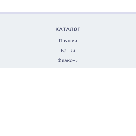
КАТАЛОГ
Пляшки
Банки
Флакони
Кришки та насадки
Аксесуари
Закупорщики
Все до 5 грн
СТОРІНКИ
Доставка
Оплата