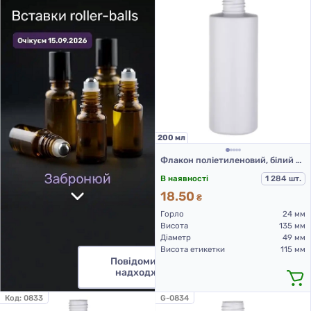
200 мл
Флакон поліетиленовий, білий 200 мл, 508В (пластикові флакони 200 мл)
В наявності
1 284 шт.
18.50
₴
Горло
24 мм
Висота
135 мм
Діаметр
49 мм
Висота етикетки
115 мм
Повідомити про
надходження
Код:
0833
G-0834