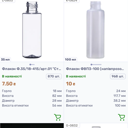
L-0803
K-0824
35 мл
100 мл
Флакон Ф.35/18-415/арт.01 "Стелла" (прозорий)
Флакон ФВП3-100 (напівпрозорий)
В наявності
870 шт.
В наявності
968 шт.
7.50
10
₴
₴
Горло
18 мм
Горло
24 мм
Висота
82 мм
Висота
117.7 мм
Діаметр
28 мм
Діаметр
38.2 мм
Висота етикетки
56 мм
Висота етикетки
100 мм
G-0832