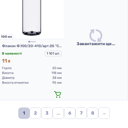
100 мл
Завантажити ще...
Флакон Ф.100/20-410/арт.05 "Стелла" (прозорий)
В наявності
1 101 шт.
11
₴
Горло
20 мм
Висота
118 мм
Діаметр
38 мм
Висота етикетки
95 мм
1
2
3
...
6
7
8
→