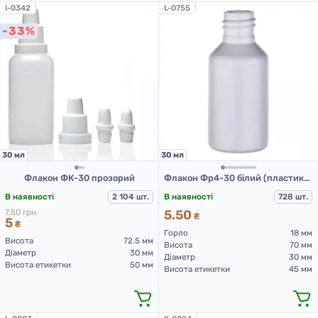
I-0342
L-0755
-33%
30 мл
30 мл
Флакон ФК-30 прозорий
Флакон Фр4-30 білий (пластикові флакони 30 мл)
В наявності
2 104 шт.
В наявності
728 шт.
7,50 грн.
5.50
₴
5
₴
Горло
18 мм
Висота
72.5 мм
Висота
70 мм
Діаметр
30 мм
Діаметр
30 мм
Висота етикетки
50 мм
Висота етикетки
45 мм