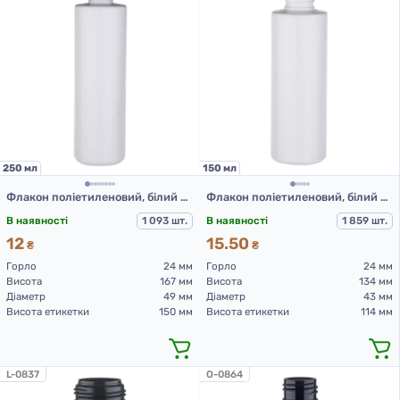
250 мл
150 мл
Флакон поліетиленовий, білий 250 мл, 503F (пластикові флакони 250 мл)
Флакон поліетиленовий, білий 150 мл, 508С (пластикові флакони 150 мл)
В наявності
1 093 шт.
В наявності
1 859 шт.
12
15.50
₴
₴
Горло
24 мм
Горло
24 мм
Висота
167 мм
Висота
134 мм
Діаметр
49 мм
Діаметр
43 мм
Висота етикетки
150 мм
Висота етикетки
114 мм
L-0837
O-0864