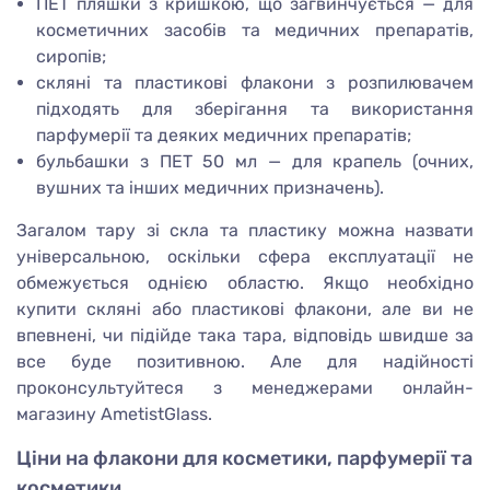
ПЕТ пляшки з кришкою, що загвинчується — для
косметичних засобів та медичних препаратів,
сиропів;
скляні та пластикові флакони з розпилювачем
підходять для зберігання та використання
парфумерії та деяких медичних препаратів;
бульбашки з ПЕТ 50 мл — для крапель (очних,
вушних та інших медичних призначень).
Загалом тару зі скла та пластику можна назвати
універсальною, оскільки сфера експлуатації не
обмежується однією областю. Якщо необхідно
купити скляні або пластикові флакони, але ви не
впевнені, чи підійде така тара, відповідь швидше за
все буде позитивною. Але для надійності
проконсультуйтеся з менеджерами онлайн-
магазину AmetistGlass.
Ціни на флакони для косметики, парфумерії та
косметики