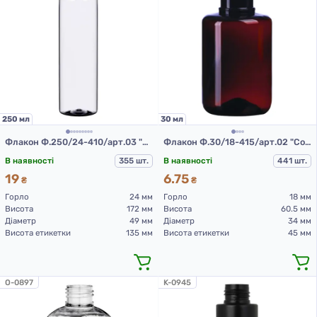
250 мл
30 мл
Флакон Ф.250/24-410/арт.03 "Глорія" (прозорий)
Флакон Ф.30/18-415/арт.02 "Софія" (коричневий)
В наявності
355 шт.
В наявності
441 шт.
19
6.75
₴
₴
Горло
24 мм
Горло
18 мм
Висота
172 мм
Висота
60.5 мм
Діаметр
49 мм
Діаметр
34 мм
Висота етикетки
135 мм
Висота етикетки
45 мм
O-0897
K-0945