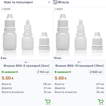
Фільтр
I-0340
I-0341
5 мл
10 мл
Флакон ФК2-5 прозорий (5мл)
Флакон ФК2-10 прозорий (10мл)
В наявності
3 144 шт.
В наявності
2 860 шт.
5.50
5.50
₴
₴
Висота
58 мм
Висота
69 мм
Діаметр
21 мм
Діаметр
24 мм
Висота етикетки
15 мм
Висота етикетки
25 мм