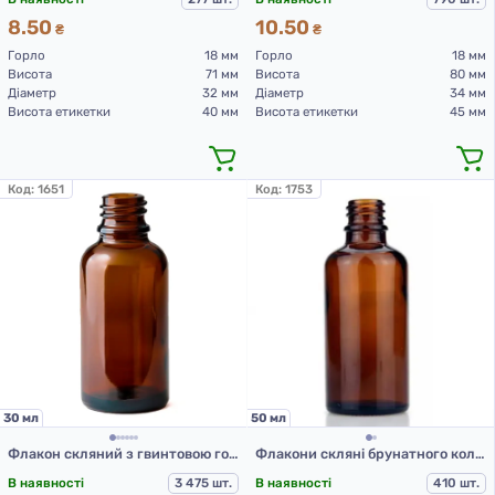
8.50
10.50
₴
₴
Горло
18 мм
Горло
18 мм
Висота
71 мм
Висота
80 мм
Діаметр
32 мм
Діаметр
34 мм
Висота етикетки
40 мм
Висота етикетки
45 мм
Код:
1651
Код:
1753
30 мл
50 мл
Флакон скляний з гвинтовою горловиною брунатного кольору DIN 18, 30 мл
Флакони скляні брунатного кольору з гвинтовою горловиною 50 мл, DIN 18, для Л-З (скляний флакон 50 мл)
В наявності
3 475 шт.
В наявності
410 шт.