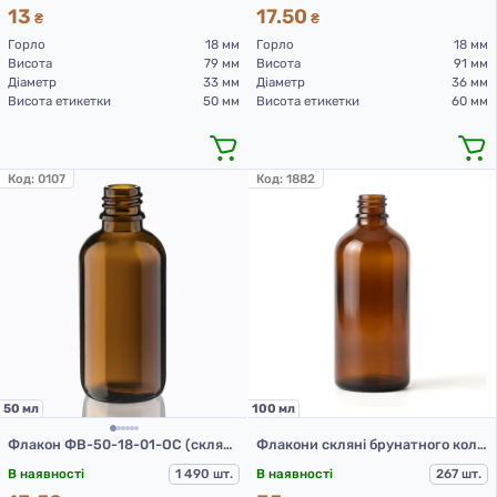
13
17.50
₴
₴
Горло
18 мм
Горло
18 мм
Висота
79 мм
Висота
91 мм
Діаметр
33 мм
Діаметр
36 мм
Висота етикетки
50 мм
Висота етикетки
60 мм
Код:
0107
Код:
1882
50 мл
100 мл
Флакон ФВ-50-18-01-ОС (скляний флакон 50 мл)
Флакони скляні брунатного кольору з гвинтовою горловиною 100 мл, DIN 18, для Л-З (скляні флакони 100 мл)
В наявності
1 490 шт.
В наявності
267 шт.