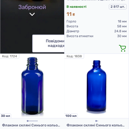
В наявності
2 817 шт.
11
₴
Горло
18 мм
Висота
58 мм
Діаметр
24.8 мм
Висота етикетки
30 мм
Повідомити про
надходження
Код:
1724
Код:
1838
30 мл
100 мл
Флакони скляні Синього кольору з гвинтовою горловиною 30 мл, DIN 18, для Л-З (скляний флакон 30 мл)
Флакони скляні Синього кольору з гвинтовою горловиною 100 мл, DIN 18, для Л-З (скляні флакони 100 мл)