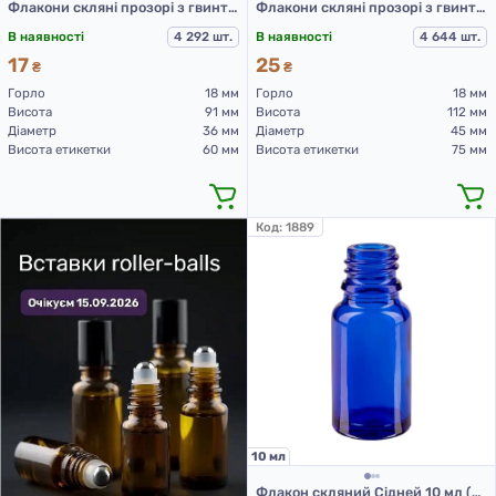
Флакони скляні прозорі з гвинтовою горловиною 50 мл, DIN 18, для Л-З (скляний флакон 50 мл)
Флакони скляні прозорі з гвинтовою горловиною 100 мл, DIN 18 для Л-З (скляний флакон 100 мл)
В наявності
4 292 шт.
В наявності
4 644 шт.
17
25
₴
₴
Горло
18 мм
Горло
18 мм
Висота
91 мм
Висота
112 мм
Діаметр
36 мм
Діаметр
45 мм
Висота етикетки
60 мм
Висота етикетки
75 мм
Код:
1889
10 мл
Флакон скляний Сідней 10 мл (Синій)