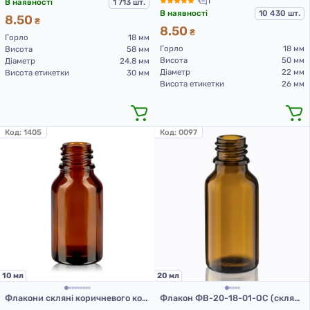
1
В наявності
1 713 шт.
В наявності
10 430 шт.
8.50
₴
8.50
₴
Горло
18 мм
Горло
18 мм
Висота
58 мм
Висота
50 мм
Діаметр
24.8 мм
Діаметр
22 мм
Висота етикетки
30 мм
Висота етикетки
26 мм
Код:
1405
Код:
0097
10 мл
20 мл
Флакони скляні коричневого кольору з гвинтовою горловиною 10 мл, DIN18, для Л-З
Флакон ФВ-20-18-01-ОС (скляний флакон 20 мл)