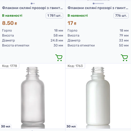
Флакони скляні прозорі з гвинтовою горловиною 10 мл, DIN18, для Л-З (скляні флакони 10 мл)
Флакони скляні прозорі з гвинтовою горловиною 30 мл, DIN 18, для Л-З (скляний флакон 30 мл)
В наявності
1 781 шт.
В наявності
776 шт.
8.50
17
₴
₴
Горло
18 мм
Горло
18 мм
Висота
58 мм
Висота
79 мм
Діаметр
24.8 мм
Діаметр
33 мм
Висота етикетки
30 мм
Висота етикетки
50 мм
Код:
1778
Код:
1763
30 мл
30 мл