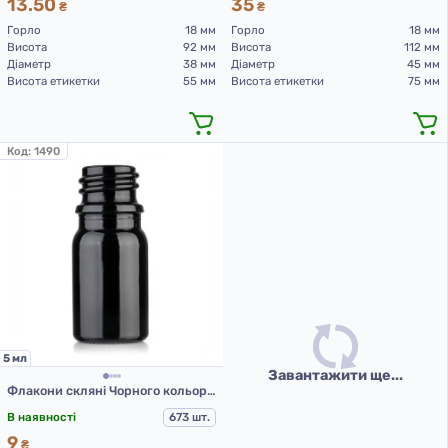
13.50
35
₴
₴
Горло
18 мм
Горло
18 мм
Висота
92 мм
Висота
112 мм
Діаметр
38 мм
Діаметр
45 мм
Висота етикетки
55 мм
Висота етикетки
75 мм
Код:
1490
5 мл
Завантажити ще...
Флакони скляні Чорного кольору з гвинтовою горловиною 5 мл, DIN 18, для Л-П ( скляний флакон 5 мл )
В наявності
673 шт.
9
₴