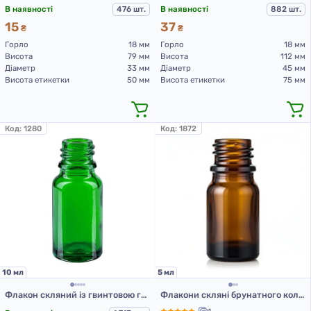
В наявності
476 шт.
В наявності
882 шт.
15
37
₴
₴
Горло
18 мм
Горло
18 мм
Висота
79 мм
Висота
112 мм
Діаметр
33 мм
Діаметр
45 мм
Висота етикетки
50 мм
Висота етикетки
75 мм
Код:
1280
Код:
1872
10 мл
5 мл
Флакон скляний із гвинтовою горловиною Зеленого кольору DIN18, 10 мл ФК-10Кс ( скляний флакон 10 мл )
Флакони скляні брунатного кольору з гвинтовою горловиною 5 мл, DIN 18 для Л-З