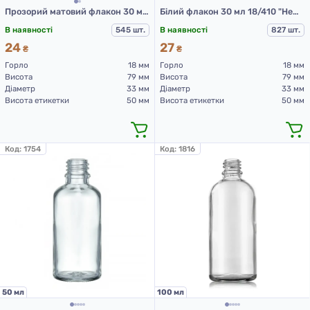
Прозорий матовий флакон 30 мл 18/410 "Немо" (скляний флакон 30 мл)
Білий флакон 30 мл 18/410 "Немо" (скляний флакон 30 мл)
В наявності
545 шт.
В наявності
827 шт.
24
27
₴
₴
Горло
18 мм
Горло
18 мм
Висота
79 мм
Висота
79 мм
Діаметр
33 мм
Діаметр
33 мм
Висота етикетки
50 мм
Висота етикетки
50 мм
Код:
1754
Код:
1816
50 мл
100 мл