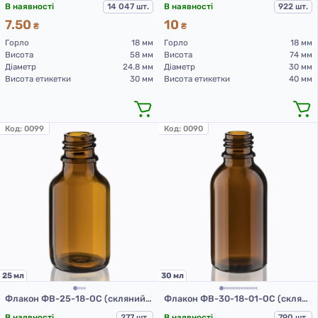
В наявності
14 047 шт.
В наявності
922 шт.
7.50
10
₴
₴
Горло
18 мм
Горло
18 мм
Висота
58 мм
Висота
74 мм
Діаметр
24.8 мм
Діаметр
30 мм
Висота етикетки
30 мм
Висота етикетки
40 мм
Код:
0099
Код:
0090
25 мл
30 мл
Флакон ФВ-25-18-ОС (скляний флакон 25 мл)
Флакон ФВ-30-18-01-ОС (скляний флакон 30 мл)
В наявності
277 шт.
В наявності
790 шт.