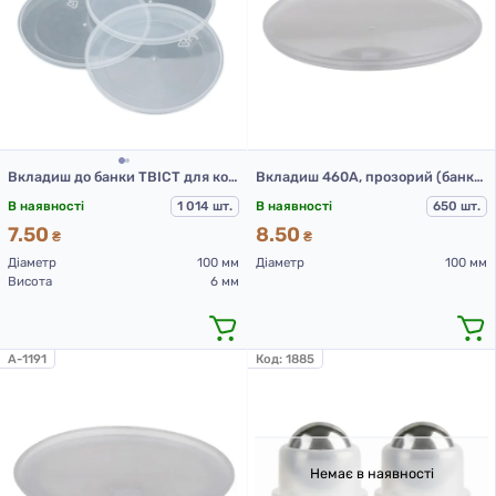
Вкладиш до банки ТВІСТ для косметичних засобів, прозорий, ПП
Вкладиш 460А, прозорий (банка 601А 500 мл та 300 мл)
В наявності
1 014 шт.
В наявності
650 шт.
7.50
8.50
₴
₴
Діаметр
100 мм
Діаметр
100 мм
Висота
6 мм
A-1191
Код:
1885
Немає в наявності