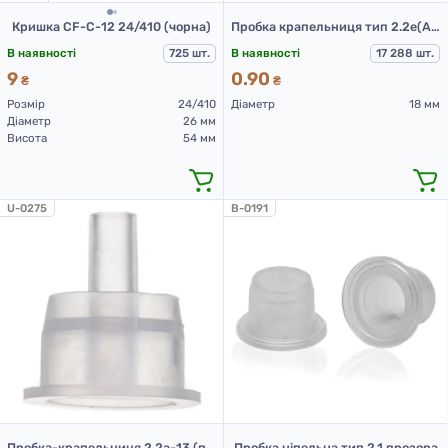
Кришка CF-C-12 24/410 (чорна)
Пробка крапельниця тип 2.2е(А) прозора
В наявності
725 шт.
В наявності
17 288 шт.
9
0.90
₴
₴
Розмір
24/410
Діаметр
18 мм
Діаметр
26 мм
Висота
54 мм
U-0275
B-0191
Пробка-крапельниця 2.2а-13 (прозорий)
Пробка ніпельна тип 2.1 прозора