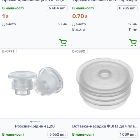
В наявності
6 684 шт.
В наявності
8 785 шт.
1
0.70
₴
₴
Діаметр
18 мм
Діаметр
12 мм
Висота
11 мм
B-0791
D-0882
Розсікач рідини Д28
Вставка-насадка ФВП3 для пластикових флаконів
В наявності
5 662 шт.
В наявності
1 039 шт.