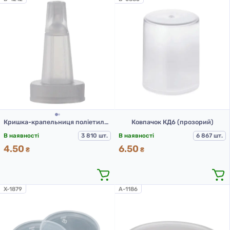
Кришка-крапельниця поліетиленова вертикальна типу КППВ-1-20
Ковпачок КД6 (прозорий)
В наявності
3 810 шт.
В наявності
6 867 шт.
4.50
6.50
₴
₴
X-1879
A-1186