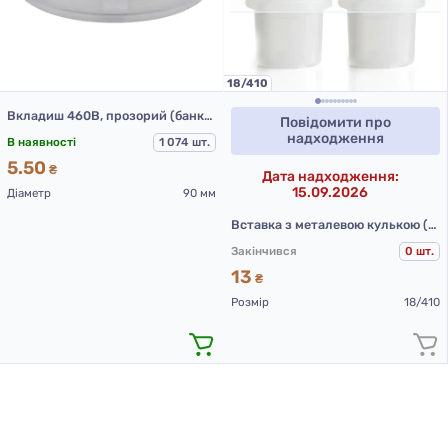
18/410
Вкладиш 460В, прозорий (банка 602В 250 мл)
Повідомити про
надходження
В наявності
1 074 шт.
5.50
₴
Дата надходження:
15.09.2026
Діаметр
90 мм
Вставка з металевою кулькою (чорна)
Закінчився
0 шт.
13
₴
Розмір
18/410