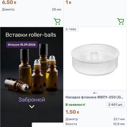
6.50
1
₴
₴
Діаметр
28 мм
S-1486
Насадка флакона ФВП1-250 (білий)
В наявності
2 401 шт.
1.50
₴
Діаметр
22.1 мм
Висота
10.8 мм