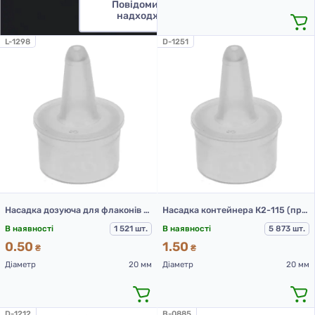
Повідомити про
надходження
L-1298
D-1251
Насадка дозуюча для флаконів ФПН-10-3, ФПН-15, ФПН-30-1, ФПН-50-1, ФПН-100-1, ФПН-100, Прозора
Насадка контейнера К2-115 (прозорий)
В наявності
1 521 шт.
В наявності
5 873 шт.
0.50
1.50
₴
₴
Діаметр
20 мм
Діаметр
20 мм
D-1212
B-0885