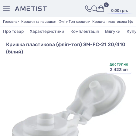
0
0.00 грн.
Головна
Кришки та насадки
Фліп-Топ кришки
Кришка пластикова (фліп
Про товар
Характеристики
Комплектація
Відгуки
Куп
Кришка пластикова (фліп-топ) SM-FC-21 20/410
(білий)
ДОСТУПНО
2 423 шт