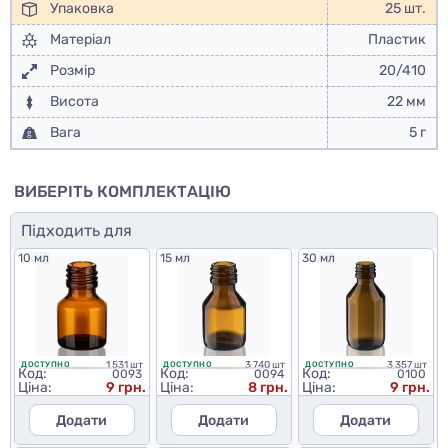
Упаковка
25 шт.
Матеріал
Пластик
Розмір
20/410
Висота
22 мм
Вага
5 г
ВИБЕРІТЬ КОМПЛЕКТАЦІЮ
Підходить для
10 мл
15 мл
30 мл
1 531 шт
3 740 шт
3 357 шт
ДОСТУПНО
ДОСТУПНО
ДОСТУПНО
Код:
Код:
Код:
0093
0094
0100
Ціна:
9 грн.
Ціна:
8 грн.
Ціна:
9 грн.
Додати
Додати
Додати