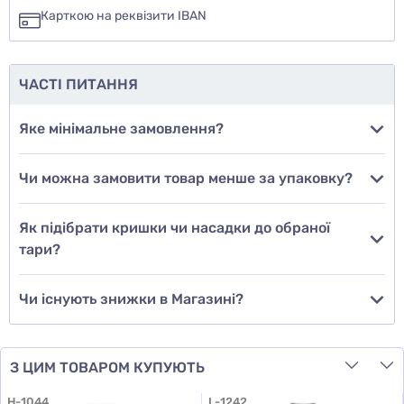
ні
Карткою на реквізити IBAN
ще не знаю
ЧАСТІ ПИТАННЯ
Додати фото
Яке мінімальне замовлення?
Чи можна замовити товар менше за упаковку?
Додати відгук
Як підібрати кришки чи насадки до обраної
тари?
Чи існують знижки в Магазині?
З ЦИМ ТОВАРОМ КУПУЮТЬ
H-1044
L-1242