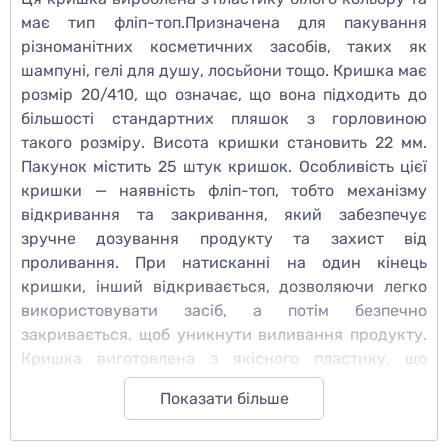
має тип фліп-топ.Призначена для пакування
різноманітних косметичних засобів, таких як
шампуні, гелі для душу, лосьйони тощо. Кришка має
розмір 20/410, що означає, що вона підходить до
більшості стандартних пляшок з горловиною
такого розміру. Висота кришки становить 22 мм.
Пакунок містить 25 штук кришок. Особливість цієї
кришки — наявність фліп-топ, тобто механізму
відкривання та закривання, який забезпечує
зручне дозування продукту та захист від
проливання. При натисканні на один кінець
кришки, інший відкривається, дозволяючи легко
використовувати засіб, а потім безпечно
закривається, щоб уникнути виливання продукту.
Кришка виготовлена з якісного пластику, що
забезпечує її довговічність та міцність. Крім того,
Показати більше
вона легко миється та не змінює своєї форми й
кольору під впливом вологи або ультрафіолету.