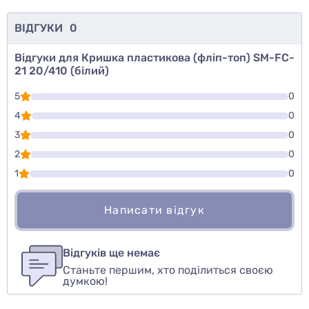
ВІДГУКИ
0
Відгуки для Кришка пластикова (фліп-топ) SM-FC-
21 20/410 (білий)
5
0
4
0
3
0
2
0
1
0
Написати відгук
Для того, чтобы оставить оценку, пожалуйста
Написати відгук
авторизуйтесь
или
войдите
Відгуків ще немає
Станьте першим, хто поділиться своєю
Оцінити товар
думкою!