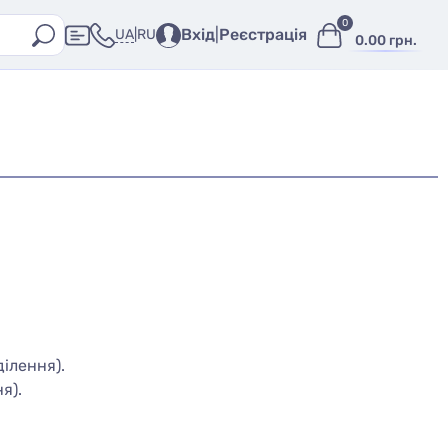
0
Вхід
|
Реєстрація
UA
|
RU
0.00 грн.
ілення).
я).