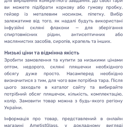
для вирішення конкретного завдання. До своєї тари
ви можете підібрати коркову або гумову пробку,
гейзер із металевим носиком, піпетку. Вибір
залежатиме від того, як надалі будуть використані
інфузійні скляні флакони — для зберігання
спиртовмісних рідин, антисептичних або
маслянистих засобів, сиропів, крапель та інших.
Низькі ціни та відмінна якість
Зробити замовлення та купити за низькими цінами
оптом, недорого, скляні пляшечки необхідного
обсягу дуже просто. Насамперед необхідно
визначитися з тим, для чого вам потрібна тара. Після
цього заходьте в каталог сайту та вибирайте
потрібний обсяг пляшечок, кількість, комплектацію,
колір. Замовити товар можна з будь-якого регіону
України.
Інформація про товар, представлений в онлайн
магазині AmetistGlass, у докладному вигляді