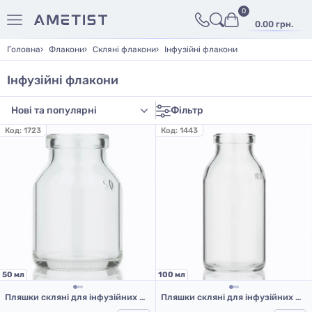
0
0.00 грн.
Головна
Флакони
Скляні флакони
Інфузійні флакони
Інфузійні флакони
Фільтр
Код:
1723
Код:
1443
50 мл
100 мл
Пляшки скляні для інфузійних препаратів прозорі 50 мл, тип 2
Пляшки скляні для інфузійних препаратів прозорі 100 мл, тип 2