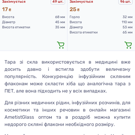
Закінчується
49 шт.
Закінчується
96 шт.
17
25
₴
₴
Висота
68 мм
Горло
32 мм
Діаметр
45 мм
Висота
110 мм
Висота етикетки
35 мм
Діаметр
53 мм
Висота етикетки
65 мм
Тара зі скла використовується в медицині вже
досить давно і встигла здобути величезну
популярність. Конкуренцію інфузійним скляним
флаконам може скласти хіба що аналогічна тара з
ПЕТ, але вона підходить не у всіх випадках.
Для різних медичних рідин, інфузійних розчинів, для
косметики та інших речовин в онлайн магазині
AmetistGlass оптом та в роздріб можна купити
недорого скляні флакони необхідного розміру.