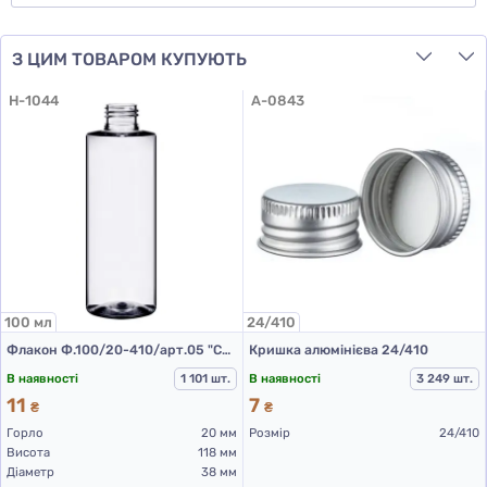
З ЦИМ ТОВАРОМ КУПУЮТЬ
H-1044
A-0843
100 мл
24/410
Флакон Ф.100/20-410/арт.05 "Стелла" (прозорий)
Кришка алюмінієва 24/410
В наявності
1 101 шт.
В наявності
3 249 шт.
11
7
₴
₴
Горло
20 мм
Розмір
24/410
Висота
118 мм
Діаметр
38 мм