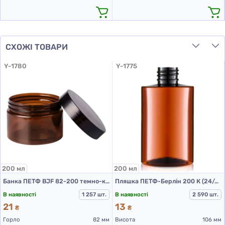
СХОЖІ ТОВАРИ
Y-1780
Y-1775
200 мл
200 мл
Банка ПЕТФ BJF 82-200 темно-коричнева (шоколад), 30 гр. (ПЕТ банки 200 мл)
Пляшка ПЕТФ-Берлін 200 К (24/410) д.57,5
В наявності
1 257 шт.
В наявності
2 590 шт.
21
13
₴
₴
Горло
82 мм
Висота
106 мм