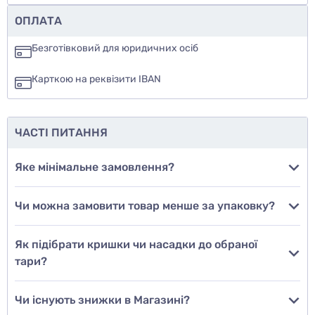
Чи рекомендуєте ви цей товар
ОПЛАТА
так
Безготівковий для юридичних осіб
ні
Карткою на реквізити IBAN
ще не знаю
ЧАСТІ ПИТАННЯ
Додати фото
Яке мінімальне замовлення?
Чи можна замовити товар менше за упаковку?
Додати відгук
Як підібрати кришки чи насадки до обраної
тари?
Чи існують знижки в Магазині?