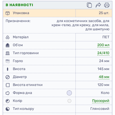
В НАЯВНОСТІ
Упаковка
25 шт.
Призначення:
для косметичних засобів, для
крем-гелю, для крему, для мила,
для шампуню
Матеріал
ПЕТ
Об'єм
200 мл
Тип горловини
24/410
Горло
24 мм
Висота
145 мм
Діаметр
48 мм
Висота етикетки
120 мм
Форма дна
Коло
Колір
Прозорий
Тип кольору
Глянсовий