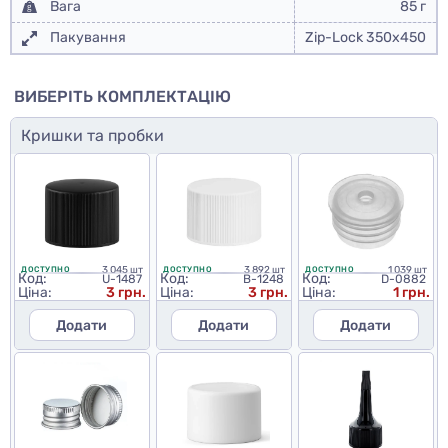
Вага
85 г
Пакування
Zip-Lock 350x450
ВИБЕРІТЬ КОМПЛЕКТАЦІЮ
Кришки та пробки
3 045 шт
3 892 шт
1 039 шт
ДОСТУПНО
ДОСТУПНО
ДОСТУПНО
Код:
Код:
Код:
U-1487
B-1248
D-0882
Ціна:
3 грн.
Ціна:
3 грн.
Ціна:
1 грн.
Додати
Додати
Додати