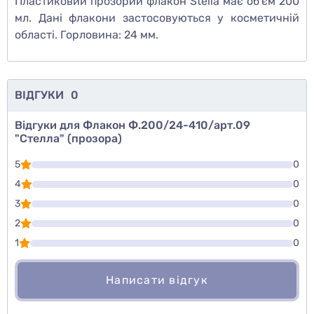
Пластиковий прозорий флакон Stella має об'єм 200
мл. Дані флакони застосовуються у косметичній
області. Горловина: 24 мм.
ВІДГУКИ
0
Відгуки для Флакон Ф.200/24-410/арт.09
"Стелла" (прозора)
5
0
4
0
3
0
2
0
1
0
Написати відгук
Для того, чтобы оставить оценку, пожалуйста
Написати відгук