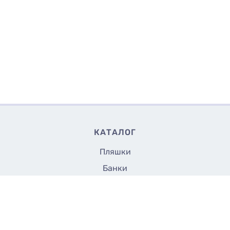
КАТАЛОГ
Пляшки
Банки
Флакони
16.50
Купити
₴/шт
Кришки та насадки
Аксесуари