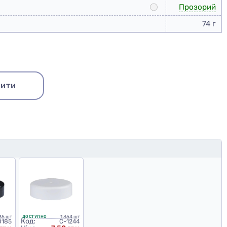
Прозорий
74 г
ити
Купити набір
35 шт
1 354 шт
ДОСТУПНО
Код:
0185
C-1244