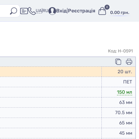
0
Вхід
|
Реєстрація
UA
|
RU
0.00 грн.
Код: H-0591
20 шт.
ПЕТ
150 мл
63 мм
70.5 мм
65 мм
45 мм