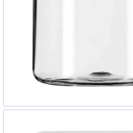
ні
ще не з
Дод