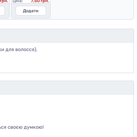
 грн.
Ціна:
7,50 грн.
Додати
ки для волосся).
те
ься своєю думкою!