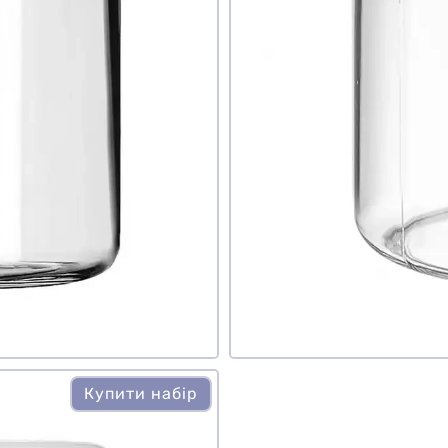
наю
ати фото
Додати відгук
Купити набір