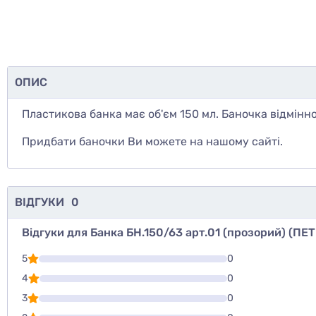
ОПИС
Пластикова банка має об'єм 150 мл. Баночка відмінно
Придбати
баночки
Ви можете на нашому сайті.
ВІДГУКИ
0
Відгуки для Банка БН.150/63 арт.01 (прозорий) (ПЕТ
Для того, что
5
0
Написати відг
4
0
3
0
Оцінити то