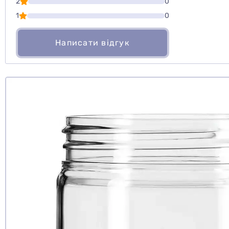
2
0
1
0
Написати відгук
Чи рекомен
так