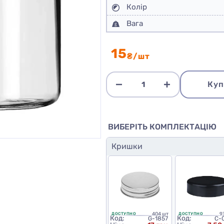
Колір
Вага
15
₴/шт
Куп
ВИБЕРІТЬ КОМПЛЕКТАЦІЮ
Кришки
404 шт
9
ДОСТУПНО
ДОСТУПНО
Код:
Код:
G-1857
C-