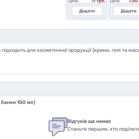
Ціна:
17 грн.
Ціна:
7,50
Додати
Додати
 підходить для косметичної продукції (креми, гелі та мас
 банки 150 мл)
бы оставить оценку, пожалуйста
авторизуйтесь
или
войди
ук
Відгуків ще немає
Станьте першим, хто поділит
вар