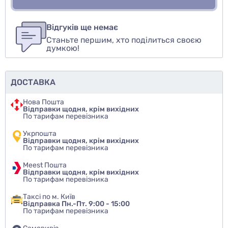
Для того, чтобы оставить оценку, пожалуйста
Написати відгук
авторизуйтесь
или
войдите
Відгуків ще немає
Станьте першим, хто поділиться своєю
Оцінити товар
думкою!
ДОСТАВКА
Нова Пошта
Відправки щодня, крім вихідних
По тарифам перевізника
Укрпошта
Відправки щодня, крім вихідних
По тарифам перевізника
Meest Пошта
Відправки щодня, крім вихідних
По тарифам перевізника
Таксі по м. Київ
Відправка Пн.-Пт. 9:00 - 15:00
По тарифам перевізника