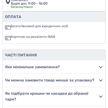
Самовивіз
Будні дні, 9:00 - 16:00
Безкоштовно
Чи рекомендуєте ви цей товар
ОПЛАТА
так
Безготівковий для юридичних осіб
ні
Карткою на реквізити IBAN
ще не знаю
ЧАСТІ ПИТАННЯ
Додати фото
Яке мінімальне замовлення?
Чи можна замовити товар менше за упаковку?
Додати відгук
Як підібрати кришки чи насадки до обраної
тари?