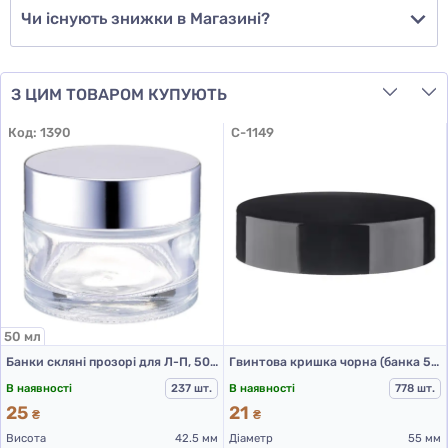
Чи існують знижки в Магазині?
З ЦИМ ТОВАРОМ КУПУЮТЬ
Код:
1390
C-1149
50 мл
Банки скляні прозорі для Л-П, 50 мл
Гвинтова кришка чорна (банка 50 мл та 60 мл)
В наявності
237 шт.
В наявності
778 шт.
25
21
₴
₴
Висота
42.5 мм
Діаметр
55 мм