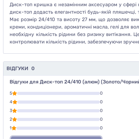
Диск-топ кришка є незамінним аксесуаром у сфері к
диск-топ додасть елегантності будь-якій пляшечці,
Має розмір 24/410 та висоту 27 мм, що дозволяє вик
креми, кондиціонери, ароматичні масла, гелі для во
необхідну кількість рідини без ризику витікання. 
контролювати кількість рідини, забезпечуючи зручн
ВІДГУКИ
0
Відгуки для Диск-топ 24/410 (алюм) (Золото/Чорни
Для того, что
5
0
Написати відг
4
0
3
0
Оцінити то
2
0
1
0