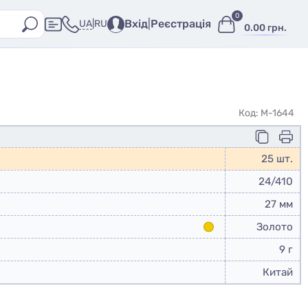
0
Вхід
|
Реєстрація
UA
|
RU
0.00 грн.
Код: M-1644
25 шт.
24/410
27 мм
Золото
9 г
Китай