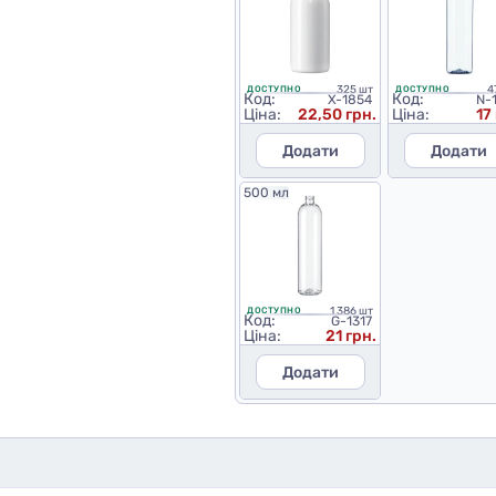
325 шт
4
ДОСТУПНО
ДОСТУПНО
Код:
Код:
X-1854
N-
Ціна:
22,50 грн.
Ціна:
17
Додати
Додати
500 мл
1 386 шт
ДОСТУПНО
Код:
G-1317
Ціна:
21 грн.
Додати