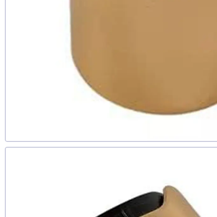
ще не з
Дод