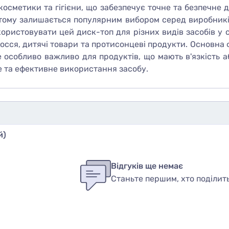
осметики та гігієни, що забезпечує точне та безпечне д
 тому залишається популярним вибором серед виробникі
ористовувати цей диск-топ для різних видів засобів у с
лосся, дитячі товари та протисонцеві продукти. Основна
Це особливо важливо для продуктів, що мають в'язкість
е та ефективне використання засобу.
й)
бы оставить оценку, пожалуйста
авторизуйтесь
или
войди
ук
Відгуків ще немає
Станьте першим, хто поділит
вар