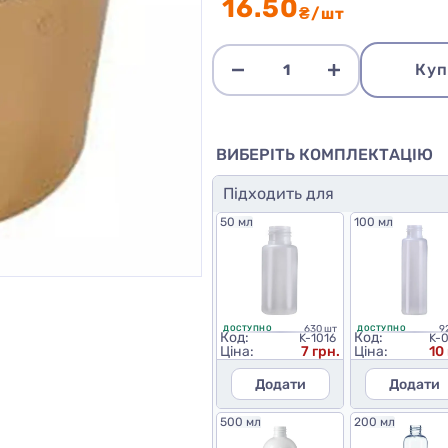
16.50
₴/шт
Куп
ВИБЕРІТЬ КОМПЛЕКТАЦІЮ
Підходить для
50 мл
100 мл
630 шт
9
ДОСТУПНО
ДОСТУПНО
Код:
Код:
K-1016
K-
Ціна:
7 грн.
Ціна:
10
Додати
Додати
500 мл
200 мл