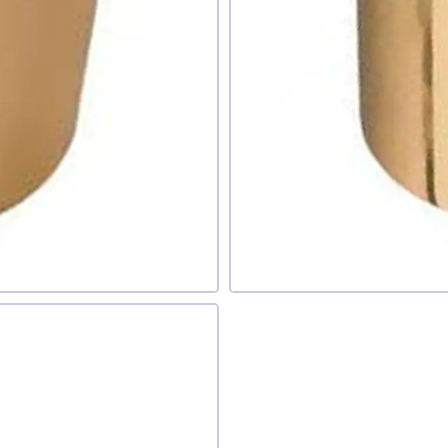
наю
ати фото
Додати відгук