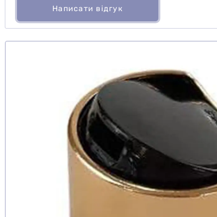
Написати відгук
Чи рекомен
так
ні