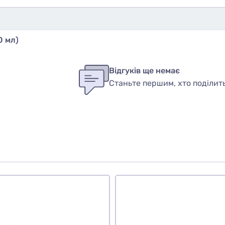
0 мл)
бы оставить оценку, пожалуйста
авторизуйтесь
или
войди
ук
Відгуків ще немає
Станьте першим, хто поділит
вар