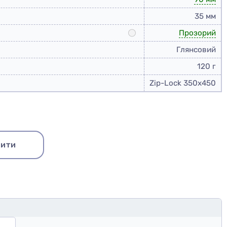
35 мм
Прозорий
Глянсовий
120 г
Zip-Lock 350x450
ити