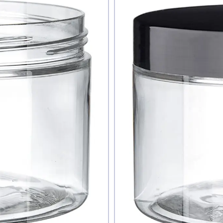
дуєте ви цей товар
наю
ати фото
Додати відгук