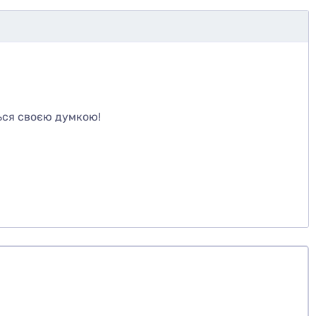
те
ься своєю думкою!