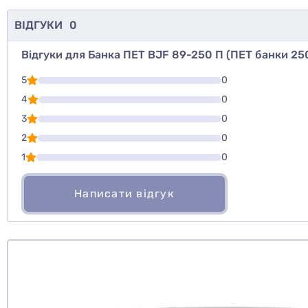
ВІДГУКИ
0
Відгуки для Банка ПЕТ BJF 89-250 П (ПЕТ банки 25
Для того, что
5
0
Написати відг
4
0
3
0
Оцінити то
2
0
1
0
Написати відгук