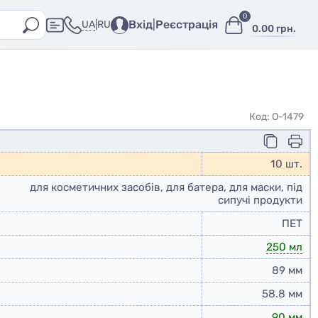
0
Вхід
|
Реєстрація
UA
|
RU
0.00 грн.
Код: O-1479
10 шт.
для косметичних засобів, для батера, для маски, під
сипучі продукти
ПЕТ
250 мл
89 мм
58.8 мм
90 мм