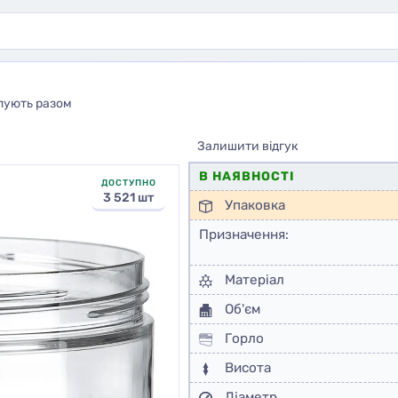
пують разом
Залишити відгук
В НАЯВНОСТІ
ДОСТУПНО
3 521 шт
Упаковка
Призначення:
Матеріал
Об'єм
Горло
Висота
Діаметр