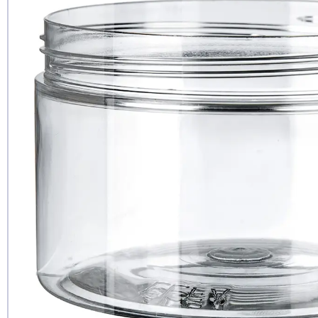
Чи рекомен
так
ні
ще не з
Дод