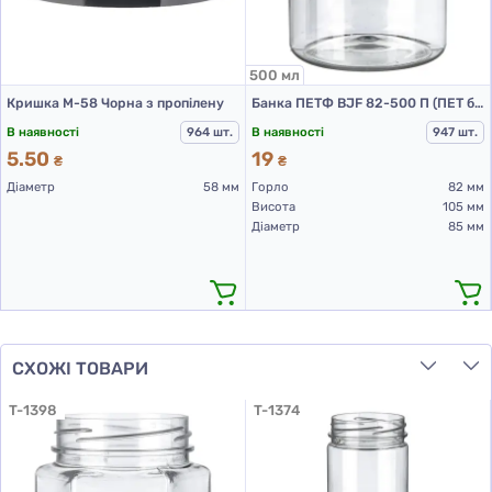
500 мл
Кришка М-58 Чорна з пропілену
Банка ПЕТФ BJF 82-500 П (ПЕТ банки 500 мл)
В наявності
964 шт.
В наявності
947 шт.
5.50
19
₴
₴
Діаметр
58 мм
Горло
82 мм
Висота
105 мм
Діаметр
85 мм
СХОЖІ ТОВАРИ
T-1398
T-1374