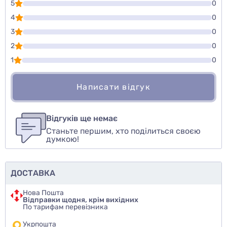
5
0
4
0
3
0
2
0
1
0
Написати відгук
Для того, чтобы оставить оценку, пожалуйста
Написати відгук
авторизуйтесь
или
войдите
Відгуків ще немає
Станьте першим, хто поділиться своєю
Оцінити товар
думкою!
ДОСТАВКА
Нова Пошта
Відправки щодня, крім вихідних
По тарифам перевізника
Укрпошта