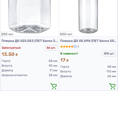
250 мл
500 мл
Пляшка ДО 025.053 (ПЕТ банки 250 мл)
Пляшка ДО 05.098 (ПЕТ банки 500 мл)
1
Закінчується
56 шт.
13.50
В наявності
810 шт.
₴
17
₴
Горло
58 мм
Висота
90 мм
Горло
58 мм
Діаметр
71 мм
Висота
170 мм
Ширина етикетки
38 мм
Діаметр
65 мм