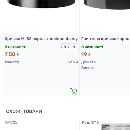
Кришка М-82 чорна з поліпропілену
В наявності
В наявності
7 817 шт.
7.50
19
₴
₴
Діаметр
82 мм
Діаметр
Висота
СХОЖІ ТОВАРИ
K-1725
Код:
1715