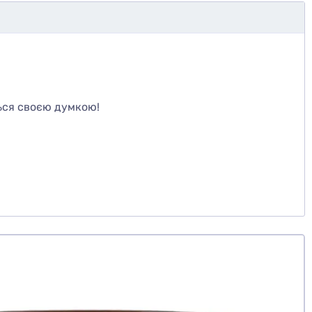
те
ься своєю думкою!