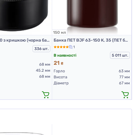
150 мл
Банка БП-100 з кришкою (чорна банка 100 мл із чорною кришкою)
Банка ПЕТ BJF 63-150 К, 35 (ПЕТ банки 150 мл)
1
336 шт.
В наявності
5 011 шт.
21
₴
68 мм
45.2 мм
Горло
63 мм
68 мм
Висота
77 мм
Діаметр
67 мм