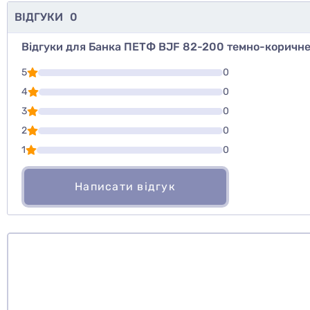
ВІДГУКИ
0
Відгуки для Банка ПЕТФ BJF 82-200 темно-коричнев
Для того, что
5
0
Написати відг
4
0
3
0
Оцінити то
2
0
1
0
Написати відгук