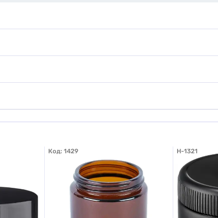
Код:
1429
H-1321