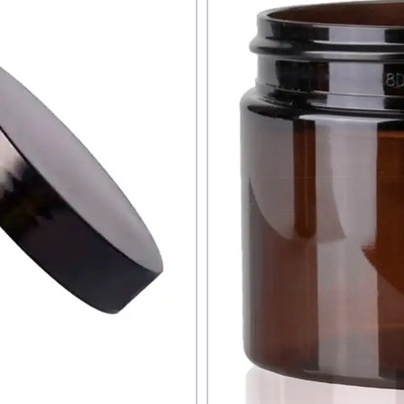
дуєте ви цей товар
наю
ати фото
Додати відгук