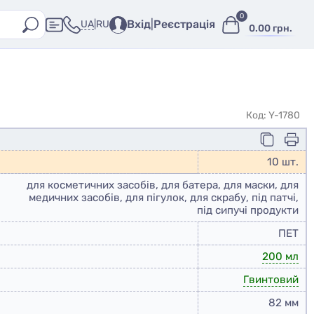
0
Вхід
|
Реєстрація
UA
|
RU
0.00 грн.
Код: Y-1780
10 шт.
для косметичних засобів, для батера, для маски, для
медичних засобів, для пігулок, для скрабу, під патчі,
під сипучі продукти
ПЕТ
200 мл
Гвинтовий
82 мм