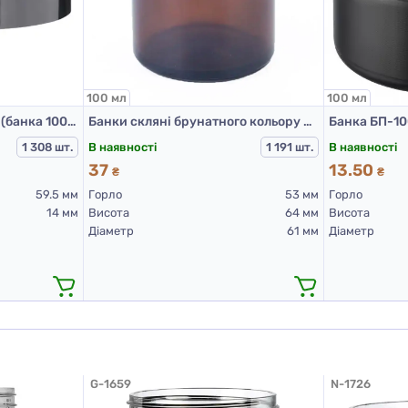
100 мл
100 мл
Гвинтова кришка чорна (банка 100 мл)
Банки скляні брунатного кольору для Л-З, 100 мл
В наявності
В наявності
1 308 шт.
1 191 шт.
37
13.50
₴
₴
59.5 мм
Горло
53 мм
Горло
14 мм
Висота
64 мм
Висота
Діаметр
61 мм
Діаметр
G-1659
N-1726