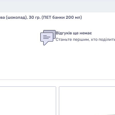
а (шоколад), 30 гр. (ПЕТ банки 200 мл)
бы оставить оценку, пожалуйста
авторизуйтесь
или
войди
ук
Відгуків ще немає
Станьте першим, хто поділит
вар