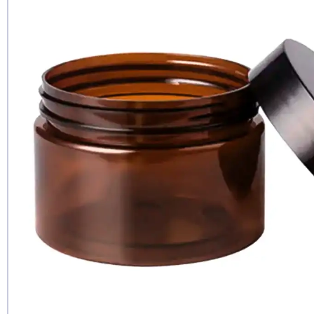
Чи рекомен
так
ні
ще не з
Дод