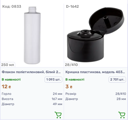
Код:
0833
D-1642
250 мл
28/410
Флакон поліетиленовий, білий 250 мл, 503F (пластикові флакони 250 мл)
Кришка пластикова, модель 403С, 28/410, гладка, Чорна
В наявності
1 093 шт.
В наявності
2 701 шт.
12
3
₴
₴
Горло
24 мм
Розмір
28/410
Висота
167 мм
Діаметр
28 мм
Діаметр
49 мм