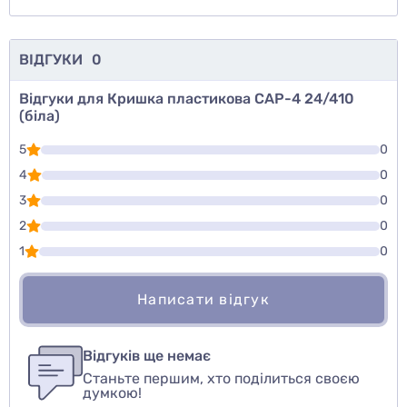
ВІДГУКИ
0
Відгуки для Кришка пластикова CAP-4 24/410
(біла)
5
0
4
0
3
0
2
0
1
0
Написати відгук
Для того, чтобы оставить оценку, пожалуйста
Написати відгук
авторизуйтесь
или
войдите
Відгуків ще немає
Станьте першим, хто поділиться своєю
Оцінити товар
думкою!