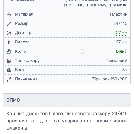
Призначення:
для косметичних засобів, для
крем-гелю, для крему, для мила
Матеріал
Пластик
Розмір
24/410
Діаметр
27 мм
Висота
27 мм
Колір
Білий
Тип кольору
Глянсовий
Вага
5 г
Пакування
Zip-Lock 150x200
ОПИС
Кришка диск-топ білого глянсового кольору 24/410
призначена для закупорювання косметичних
флаконів.