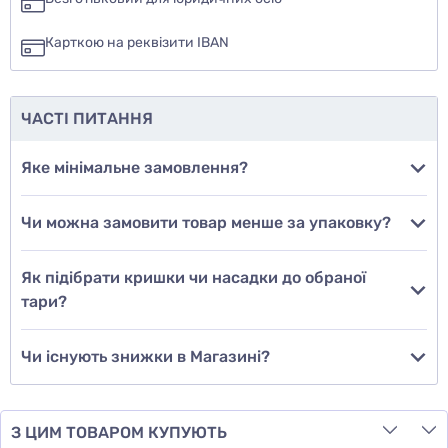
ні
Карткою на реквізити IBAN
ще не знаю
ЧАСТІ ПИТАННЯ
Додати фото
Яке мінімальне замовлення?
Чи можна замовити товар менше за упаковку?
Додати відгук
Як підібрати кришки чи насадки до обраної
тари?
Чи існують знижки в Магазині?
З ЦИМ ТОВАРОМ КУПУЮТЬ