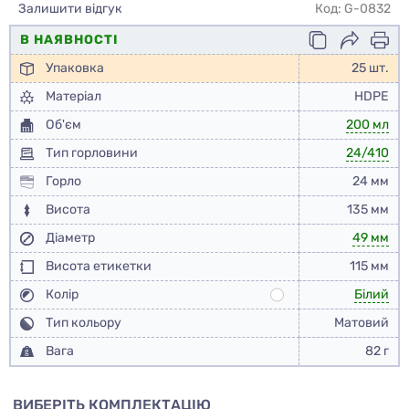
Залишити відгук
Код: G-0832
В НАЯВНОСТІ
Упаковка
25 шт.
Матеріал
HDPE
Об'єм
200 мл
Тип горловини
24/410
Горло
24 мм
Висота
135 мм
Діаметр
49 мм
Висота етикетки
115 мм
Колір
Білий
Тип кольору
Матовий
Вага
82 г
ВИБЕРІТЬ КОМПЛЕКТАЦІЮ