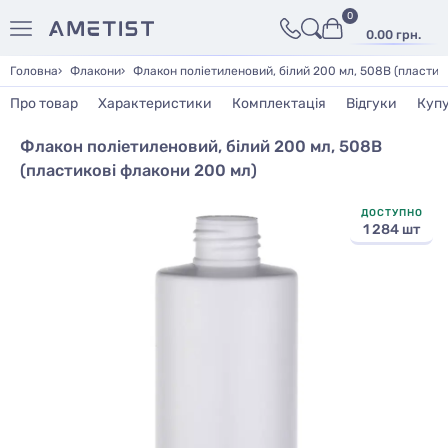
0
0.00 грн.
Головна
Флакони
Флакон поліетиленовий, білий 200 мл, 508В (пластик
Про товар
Характеристики
Комплектація
Відгуки
Куп
Флакон поліетиленовий, білий 200 мл, 508В
(пластикові флакони 200 мл)
ДОСТУПНО
1 284 шт