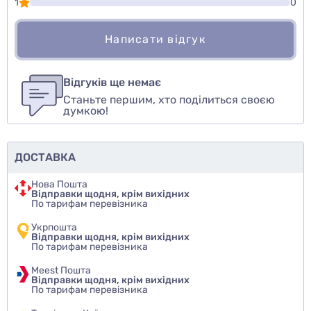
1
0
Написати відгук
Для того, чтобы оставить оценку, пожалуйста
Написати відгук
авторизуйтесь
или
войдите
Відгуків ще немає
Станьте першим, хто поділиться своєю
Оцінити товар
думкою!
ДОСТАВКА
Нова Пошта
Відправки щодня, крім вихідних
По тарифам перевізника
Укрпошта
Відправки щодня, крім вихідних
По тарифам перевізника
Meest Пошта
Відправки щодня, крім вихідних
По тарифам перевізника