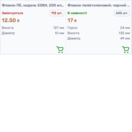
Флакон ПЕ, модель 508H, 200 мл, білий (пластикові флакони 200 мл)
Флакон поліетиленовий, чорний 200 мл, 508В (пластикові флакони 200 мл)
Закінчується
112 шт.
В наявності
605 шт.
12.50
17
₴
₴
Висота
127 мм
Горло
24 мм
Діаметр
51 мм
Висота
135 мм
Діаметр
49 мм