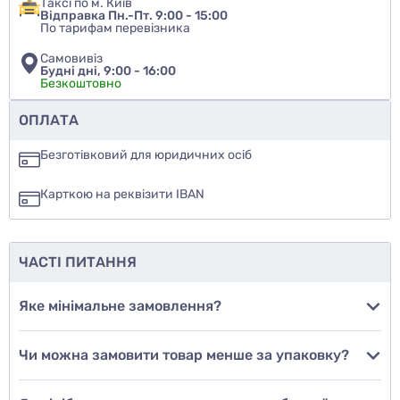
Таксі по м. Київ
Відправка Пн.-Пт. 9:00 - 15:00
По тарифам перевізника
Самовивіз
Будні дні, 9:00 - 16:00
Безкоштовно
Чи рекомендуєте ви цей товар
ОПЛАТА
так
Безготівковий для юридичних осіб
ні
Карткою на реквізити IBAN
ще не знаю
ЧАСТІ ПИТАННЯ
Додати фото
Яке мінімальне замовлення?
Чи можна замовити товар менше за упаковку?
Додати відгук