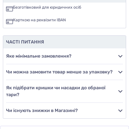
так
Безготівковий для юридичних осіб
ні
Карткою на реквізити IBAN
ще не знаю
ЧАСТІ ПИТАННЯ
Додати фото
Яке мінімальне замовлення?
Чи можна замовити товар менше за упаковку?
Додати відгук
Як підібрати кришки чи насадки до обраної
тари?
Чи існують знижки в Магазині?