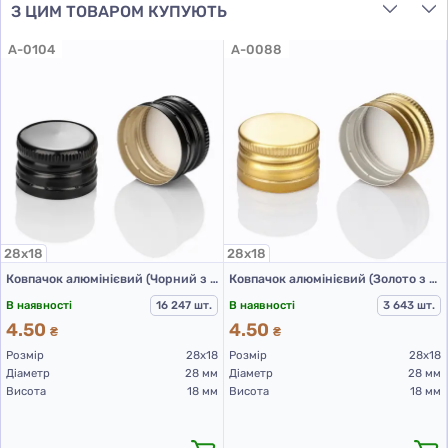
З ЦИМ ТОВАРОМ КУПУЮТЬ
A-0104
A-0088
28х18
28х18
Ковпачок алюмінієвий (Чорний з різьбою 28х18 мм)
Ковпачок алюмінієвий (Золото з різьбою 28х18 мм)
В наявності
16 247 шт.
В наявності
3 643 шт.
4.50
4.50
₴
₴
Розмір
28х18
Розмір
28х18
Діаметр
28 мм
Діаметр
28 мм
Висота
18 мм
Висота
18 мм