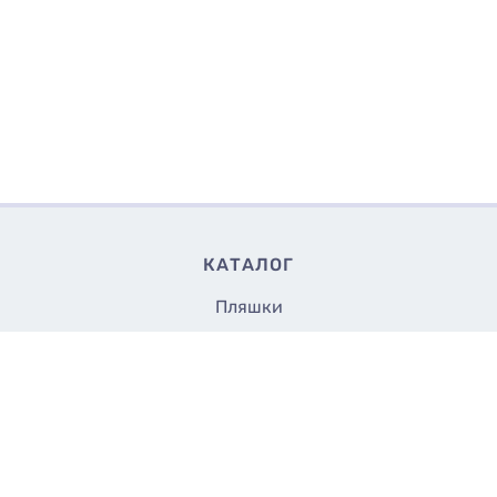
КАТАЛОГ
Пляшки
Банки
Флакони
17
Купити
₴/шт
Кришки та насадки
Аксесуари
Закупорщики