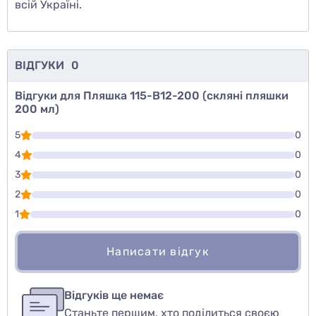
всій Україні.
ВІДГУКИ
0
Відгуки для Пляшка 115-В12-200 (скляні пляшки
200 мл)
5
0
4
0
3
0
2
0
1
0
Написати відгук
Для того, чтобы оставить оценку, пожалуйста
Написати відгук
авторизуйтесь
или
войдите
Відгуків ще немає
Станьте першим, хто поділиться своєю
Оцінити товар