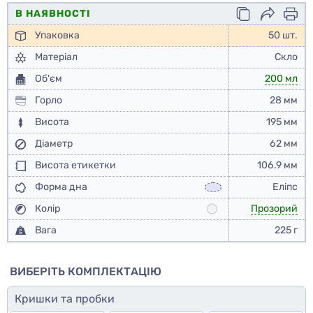
В НАЯВНОСТІ
Упаковка
50 шт.
Матеріал
Скло
Об'єм
200 мл
Горло
28 мм
Висота
195 мм
Діаметр
62 мм
Висота етикетки
106.9 мм
Форма дна
Еліпс
Колір
Прозорий
Вага
225 г
ВИБЕРІТЬ КОМПЛЕКТАЦІЮ
Кришки та пробки