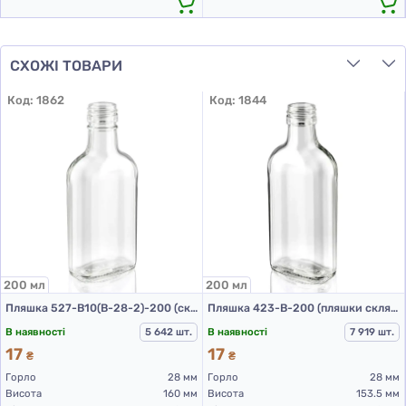
СХОЖІ ТОВАРИ
Код:
1862
Код:
1844
200 мл
200 мл
Пляшка 527-В10(В-28-2)-200 (скляні пляшки 200 мл)
Пляшка 423-В-200 (пляшки скляні 200 мл)
В наявності
5 642 шт.
В наявності
7 919 шт.
17
17
₴
₴
Горло
28 мм
Горло
28 мм
Висота
160 мм
Висота
153.5 мм