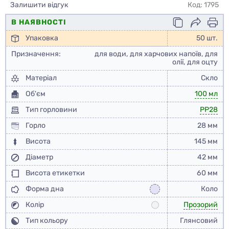
Залишити відгук
Код: 1795
В НАЯВНОСТІ
Упаковка
50 шт.
Призначення:
для води, для харчових напоїв, для
олії, для оцту
Матеріал
Скло
Об'єм
100 мл
Тип горловини
PP28
Горло
28 мм
Висота
145 мм
Діаметр
42 мм
Висота етикетки
60 мм
Форма дна
Коло
Колір
Прозорий
Тип кольору
Глянсовий