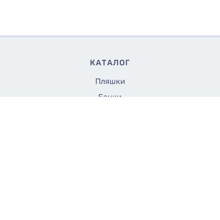
КАТАЛОГ
Пляшки
Банки
Флакони
15
Купити
₴/шт
Кришки та насадки
Аксесуари
Закупорщики
Все до 5 грн
СТОРІНКИ
Доставка