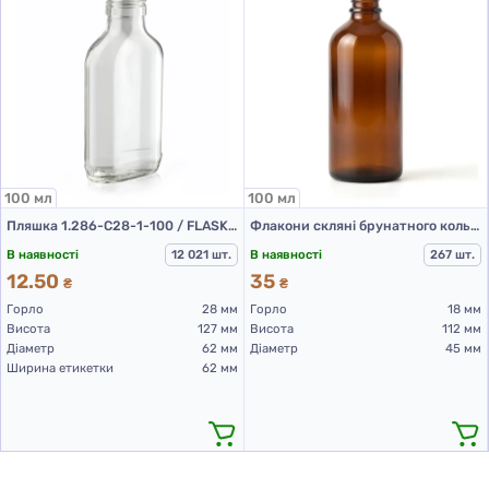
100 мл
100 мл
Пляшка 1.286-С28-1-100 / FLASK (скляна пляшка 100 мл)
Флакони скляні брунатного кольору з гвинтовою горловиною 100 мл, DIN 18, для Л-З (скляні флакони 100 мл)
В наявності
12 021 шт.
В наявності
267 шт.
12.50
35
₴
₴
Горло
28 мм
Горло
18 мм
Висота
127 мм
Висота
112 мм
Діаметр
62 мм
Діаметр
45 мм
Ширина етикетки
62 мм