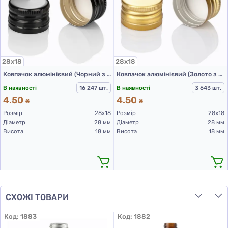
28х18
28х18
Ковпачок алюмінієвий (Чорний з різьбою 28х18 мм)
Ковпачок алюмінієвий (Золото з різьбою 28х18 мм)
В наявності
16 247 шт.
В наявності
3 643 шт.
4.50
4.50
₴
₴
Розмір
28х18
Розмір
28х18
Діаметр
28 мм
Діаметр
28 мм
Висота
18 мм
Висота
18 мм
СХОЖІ ТОВАРИ
Код:
1883
Код:
1882