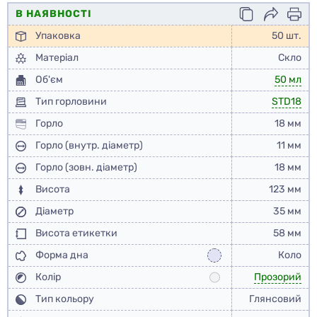
В НАЯВНОСТІ
Упаковка
50 шт.
Матеріал
Скло
Об'єм
50 мл
Тип горловини
STD18
Горло
18 мм
Горло (внутр. діаметр)
11 мм
Горло (зовн. діаметр)
18 мм
Висота
123 мм
Діаметр
35 мм
Висота етикетки
58 мм
Форма дна
Коло
Колір
Прозорий
Тип кольору
Глянсовий