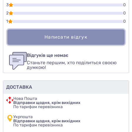
3
0
2
0
1
0
Написати відгук
Для того, чтобы оставить оценку, пожалуйста
Написати відгук
авторизуйтесь
или
войдите
Відгуків ще немає
Станьте першим, хто поділиться своєю
Оцінити товар
думкою!
ДОСТАВКА
Нова Пошта
Відправки щодня, крім вихідних
По тарифам перевізника
Укрпошта
Відправки щодня, крім вихідних
По тарифам перевізника