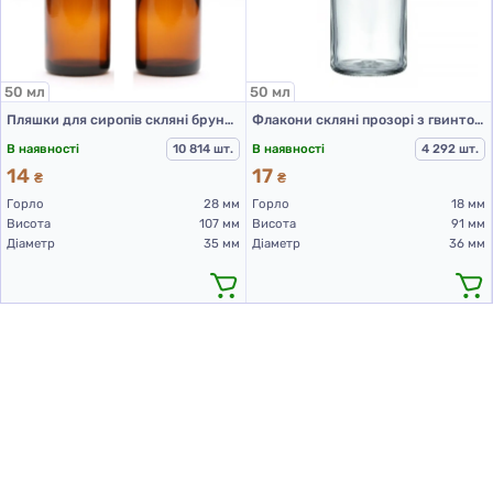
50 мл
50 мл
Пляшки для сиропів скляні брунатного кольору для Л-З 50 мл (скляні флакони 50 мл)
Флакони скляні прозорі з гвинтовою горловиною 50 мл, DIN 18, для Л-З (скляний флакон 50 мл)
В наявності
10 814 шт.
В наявності
4 292 шт.
14
17
₴
₴
Горло
28 мм
Горло
18 мм
Висота
107 мм
Висота
91 мм
Діаметр
35 мм
Діаметр
36 мм