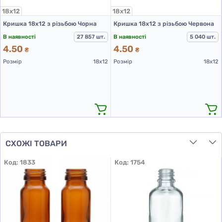
18х12
18х12
Кришка 18х12 з різьбою Чорна
Кришка 18х12 з різьбою Червона
В наявності
27 857 шт.
В наявності
5 040 шт.
4.50
4.50
₴
₴
Розмір
18х12
Розмір
18х12
СХОЖІ ТОВАРИ
Код:
1833
Код:
1754