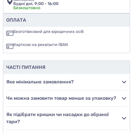
Будні дні, 9:00 - 16:00
Безкоштовно
Чи рекомендуєте ви цей товар
ОПЛАТА
так
Безготівковий для юридичних осіб
ні
Карткою на реквізити IBAN
ще не знаю
ЧАСТІ ПИТАННЯ
Додати фото
Яке мінімальне замовлення?
Чи можна замовити товар менше за упаковку?
Додати відгук
Як підібрати кришки чи насадки до обраної
тари?