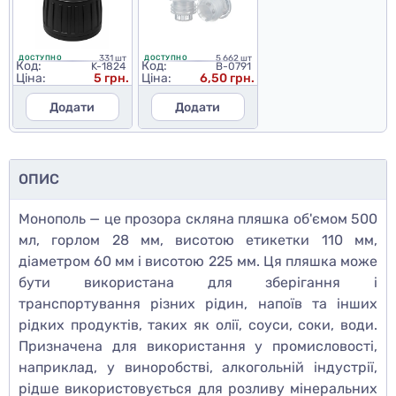
331 шт
5 662 шт
ДОСТУПНО
ДОСТУПНО
Код:
Код:
K-1824
B-0791
Ціна:
5 грн.
Ціна:
6,50 грн.
Додати
Додати
ОПИС
Монополь — це прозора скляна пляшка об'ємом 500
мл, горлом 28 мм, висотою етикетки 110 мм,
діаметром 60 мм і висотою 225 мм. Ця пляшка може
бути використана для зберігання і
транспортування різних рідин, напоїв та інших
рідких продуктів, таких як олії, соуси, соки, води.
Призначена для використання у промисловості,
наприклад, у виноробстві, алкогольній індустрії,
рідше використовується для розливу мінеральних