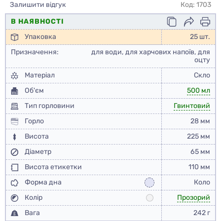
Залишити відгук
Код: 1703
В НАЯВНОСТІ
Упаковка
25 шт.
Призначення:
для води, для харчових напоїв, для
оцту
Матеріал
Скло
Об'єм
500 мл
Тип горловини
Гвинтовий
Горло
28 мм
Висота
225 мм
Діаметр
65 мм
Висота етикетки
110 мм
Форма дна
Коло
Колір
Прозорий
Вага
242 г