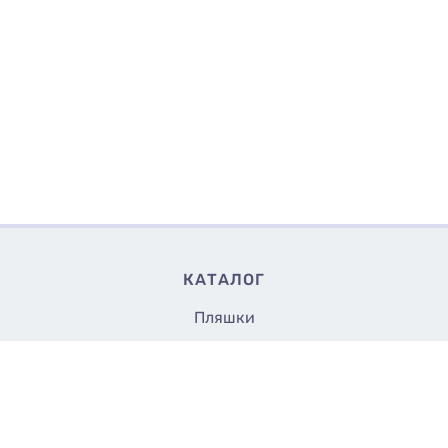
КАТАЛОГ
Пляшки
Банки
Флакони
37
Купити
₴/шт
Кришки та насадки
Аксесуари