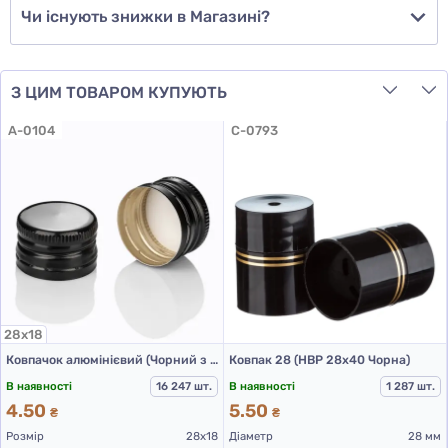
Чи існують знижки в Магазині?
З ЦИМ ТОВАРОМ КУПУЮТЬ
A-0104
C-0793
28х18
Ковпачок алюмінієвий (Чорний з різьбою 28х18 мм)
Ковпак 28 (НВР 28х40 Чорна)
В наявності
16 247 шт.
В наявності
1 287 шт.
4.50
5.50
₴
₴
Розмір
28х18
Діаметр
28 мм