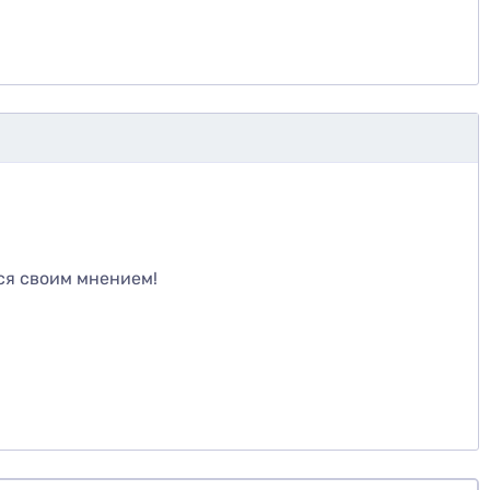
те
ся своим мнением!