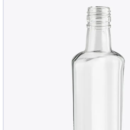
Рекомендуе
да
нет
еще не 
Доб