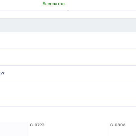
Бесплатно
е?
C-0793
C-0806