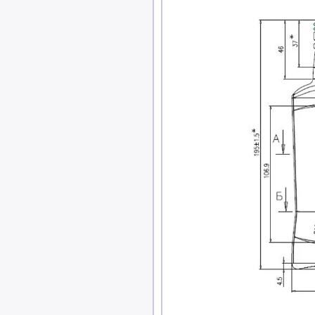
те ли вы этот товар
знаю
авить фото