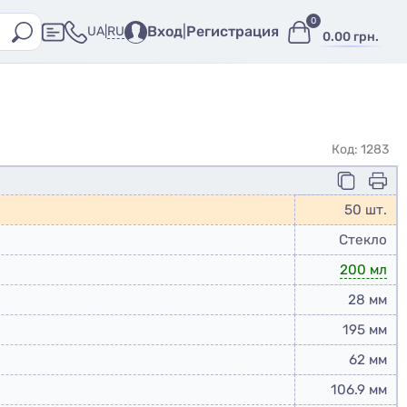
0
Вход
|
Регистрация
RU
UA
|
0.00 грн.
Код: 1283
50 шт.
Стекло
200 мл
28 мм
195 мм
62 мм
106.9 мм