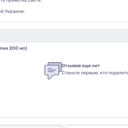
те прямо на сайте.
ей Украине.
лки 200 мл)
бы оставить оценку, пожалуйста
авторизуйтесь
или
войди
в
Отзывов еще нет
Станьте первым, кто поделит
вар