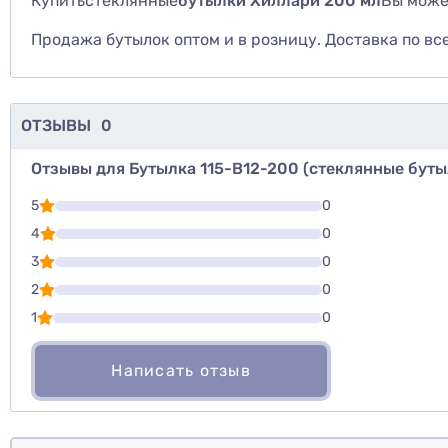
Купить
стеклянные
бутылки Хиллари 200 мл
Вы може
Продажа бутылок оптом и в розницу. Доставка по вс
ОТЗЫВЫ
0
Отзывы для Бутылка 115-В12-200 (стеклянные буты
Для того, что
5
0
Написать озы
4
0
3
0
Оценить то
2
0
1
0
Написать отзыв