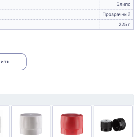
Элипс
Прозрачный
225 г
ить
Ю