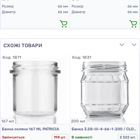
Розмір
66 мм
Розмір
66 мм
Діаметр
66 мм
Діаметр
66 мм
СХОЖІ ТОВАРИ
Код:
1871
Код:
1831
167 мл
200 мл
Банка скляна 167 ML PATRICIA
Банка 3.58-ІІІ-4-66-1-200 / CLON (банки скляні 200 мл)
Закінчується
198 шт.
В наявності
2 522 шт.