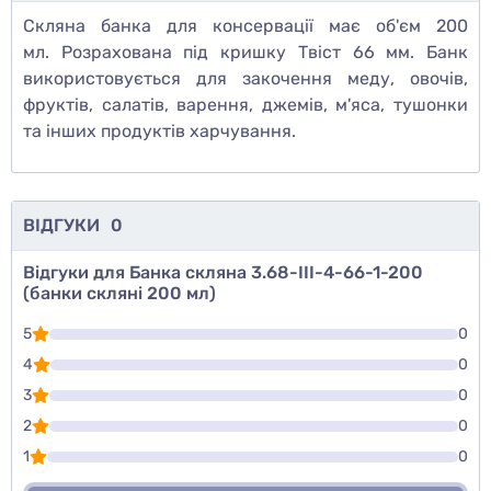
Скляна банка для консервації має об'єм 200
мл. Розрахована під кришку Твіст 66 мм. Банк
використовується для закочення меду, овочів,
фруктів, салатів, варення, джемів, м'яса, тушонки
та інших продуктів харчування.
ВІДГУКИ
0
Відгуки для Банка скляна 3.68-ІІІ-4-66-1-200
(банки скляні 200 мл)
5
0
4
0
3
0
2
0
1
0