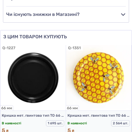
Чи існують знижки в Магазині?
З ЦИМ ТОВАРОМ КУПУЮТЬ
Q-1227
Q-1351
66 мм
66 мм
Кришка мет. гвинтова тип ТО 66 колір Чорний RTS PST
Кришка мет. гвинтова тип ТО 66 колір Бджілка соти RTS PST
В наявності
1 695 шт.
В наявності
2 564 шт.
5
5
₴
₴