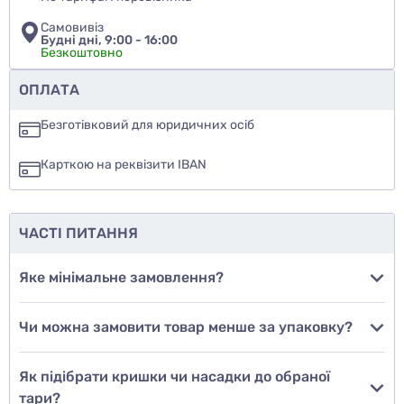
Самовивіз
Будні дні, 9:00 - 16:00
Безкоштовно
Чи рекомендуєте ви цей товар
ОПЛАТА
так
Безготівковий для юридичних осіб
ні
Карткою на реквізити IBAN
ще не знаю
ЧАСТІ ПИТАННЯ
Додати фото
Яке мінімальне замовлення?
Чи можна замовити товар менше за упаковку?
Додати відгук
Як підібрати кришки чи насадки до обраної
тари?