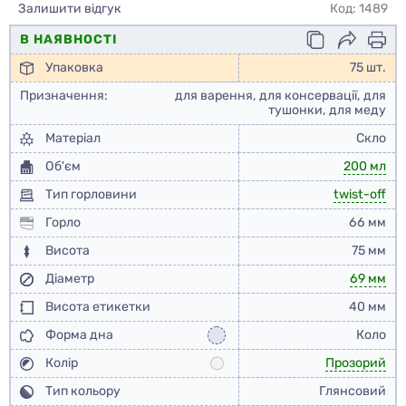
Залишити відгук
Код: 1489
В НАЯВНОСТІ
Упаковка
75 шт.
Призначення:
для варення, для консервації, для
тушонки, для меду
Матеріал
Скло
Об'єм
200 мл
Тип горловини
twist-off
Горло
66 мм
Висота
75 мм
Діаметр
69 мм
Висота етикетки
40 мм
Форма дна
Коло
Колір
Прозорий
Тип кольору
Глянсовий