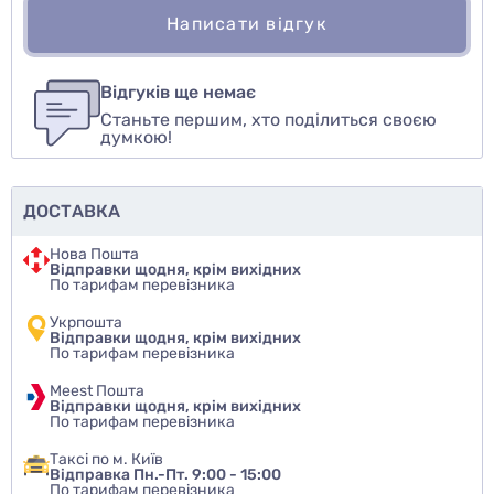
Написати відгук
Для того, чтобы оставить оценку, пожалуйста
Написати відгук
авторизуйтесь
или
войдите
Відгуків ще немає
Станьте першим, хто поділиться своєю
Оцінити товар
думкою!
ДОСТАВКА
Нова Пошта
Відправки щодня, крім вихідних
По тарифам перевізника
Укрпошта
Відправки щодня, крім вихідних
По тарифам перевізника
Meest Пошта
Відправки щодня, крім вихідних
По тарифам перевізника
Таксі по м. Київ
Відправка Пн.-Пт. 9:00 - 15:00
По тарифам перевізника