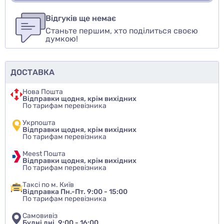
Для того, чтобы оставить оценку, пожалуйста
Написати відгук
авторизуйтесь
или
войдите
Відгуків ще немає
Станьте першим, хто поділиться своєю
Оцінити товар
думкою!
ДОСТАВКА
Нова Пошта
Відправки щодня, крім вихідних
По тарифам перевізника
Укрпошта
Відправки щодня, крім вихідних
По тарифам перевізника
Meest Пошта
Відправки щодня, крім вихідних
По тарифам перевізника
Таксі по м. Київ
Відправка Пн.-Пт. 9:00 - 15:00
По тарифам перевізника
Самовивіз
Будні дні, 9:00 - 16:00