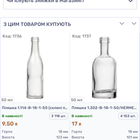
Чи існують знижки в Магазині?
З ЦИМ ТОВАРОМ КУПУЮТЬ
Код:
1736
Код:
1737
50 мл
50 мл
Пляшка 1.114-В-18-1-50 (скляні пляшки 50 мл)
Пляшка 1.302-В-18-1-50/HERMES (скляні пляшки 50 мл)
В наявності
3 118 шт.
В наявності
4 153 шт.
9.50
17
₴
₴
Горло
18 мм
Горло
18 мм
Висота
123 мм
Висота
101 мм