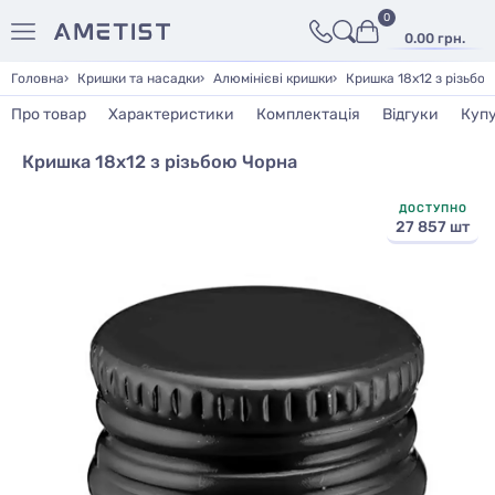
0
0.00 грн.
Головна
Кришки та насадки
Алюмінієві кришки
Кришка 18х12 з різьбо
Про товар
Характеристики
Комплектація
Відгуки
Куп
Кришка 18х12 з різьбою Чорна
ДОСТУПНО
27 857 шт