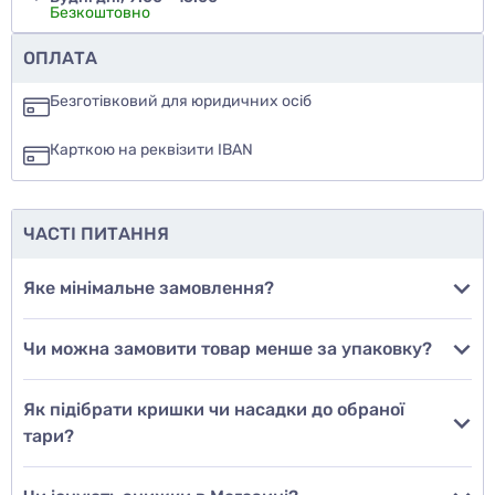
Безкоштовно
Чи рекомендуєте ви цей товар
ОПЛАТА
так
Безготівковий для юридичних осіб
ні
Карткою на реквізити IBAN
ще не знаю
ЧАСТІ ПИТАННЯ
Додати фото
Яке мінімальне замовлення?
Чи можна замовити товар менше за упаковку?
Додати відгук
Як підібрати кришки чи насадки до обраної
тари?